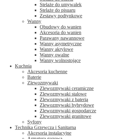
Stelaże do umywalek
Stelaże do pisuaru
Zestawy podtynkowe
Wanny
Obudowy do wanien
Akcesoria do wanien
Parawany nawannowe
Wanny asymetryczne
Wanny akrylowe
Wanny owalne
Wanny wolnostojące
Kuchnia
Akcesoria kuchenne
Baterie
Zlewozmywaki
Zlewozmywaki ceramiczne
Zlewozmywaki stalowe
Zlewozmywaki z baterią
Zlewozmywaki hybrydowe
Zlewozmywaki gospodarcze
Zlewozmywaki granitowe
Syfony
Technika Grzewcza i Sanitarna
Akcesoria instalacyjne
Armatura gazowa