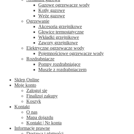
Gazowe ogrzewacze wody
Kotły gazowe
Węże gazowe
Ogrzewanie
Akcesoria grzejnikowe
Głowice termostatyczne
Wkładki grzejnikowe
Zawory grzejnikowe
Elektryczne ogrzewacze wody
Pojemnościowe ogrzewacze wody
Rozdrabniacze
Pompy rozdrabniające
Muszle z rozdrabniaczem
Sklep Online
Moje konto
Zaloguj się
Finalizuj zakupy
Koszyk
Kontakt
O nas
Mapa dojazdu
Kontakt | Nr konta
Informacje prawne
Dostawa i płatności