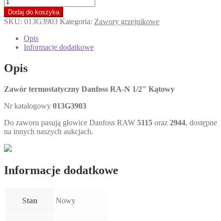
ilość
Zawór
Dodaj do koszyka
termostatyczny
SKU:
013G3903
Kategoria:
Zawory grzejnikowe
Danfoss
RA-
Opis
N
Informacje dodatkowe
15
1/2
Opis
Kątowy
Zawór termostatyczny Danfoss RA-N 1/2″ Kątowy
Nr katalogowy
013G3903
Do zaworu pasują głowice Danfoss RAW
5115
oraz
2944
, dostępne
na innych naszych aukcjach.
Informacje dodatkowe
Stan
Nowy