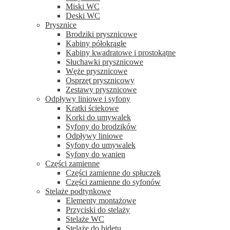
Miski WC
Deski WC
Prysznice
Brodziki prysznicowe
Kabiny półokrągłe
Kabiny kwadratowe i prostokątne
Słuchawki prysznicowe
Węże prysznicowe
Osprzęt prysznicowy
Zestawy prysznicowe
Odpływy liniowe i syfony
Kratki ściekowe
Korki do umywalek
Syfony do brodzików
Odpływy liniowe
Syfony do umywalek
Syfony do wanien
Części zamienne
Części zamienne do spłuczek
Części zamienne do syfonów
Stelaże podtynkowe
Elementy montażowe
Przyciski do stelaży
Stelaże WC
Stelaże do bidetu