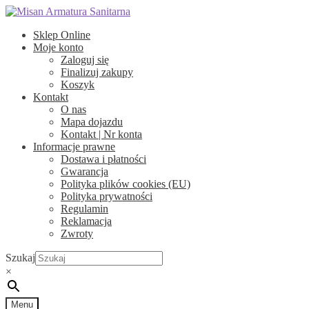
Przejdź
Przejdź
do
do
Sklep Online
nawigacji
treści
Moje konto
Zaloguj się
Finalizuj zakupy
Koszyk
Kontakt
O nas
Mapa dojazdu
Kontakt | Nr konta
Informacje prawne
Dostawa i płatności
Gwarancja
Polityka plików cookies (EU)
Polityka prywatności
Regulamin
Reklamacja
Zwroty
Szukaj
×
Menu