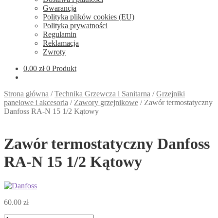
Gwarancja
Polityka plików cookies (EU)
Polityka prywatności
Regulamin
Reklamacja
Zwroty
0.00
zł
0 Produkt
Strona główna
/
Technika Grzewcza i Sanitarna
/
Grzejniki
panelowe i akcesoria
/
Zawory grzejnikowe
/
Zawór termostatyczny
Danfoss RA-N 15 1/2 Kątowy
Zawór termostatyczny Danfoss
RA-N 15 1/2 Kątowy
60.00
zł