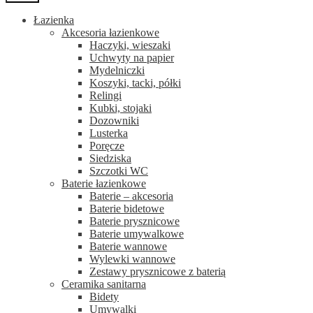
Łazienka
Akcesoria łazienkowe
Haczyki, wieszaki
Uchwyty na papier
Mydelniczki
Koszyki, tacki, półki
Relingi
Kubki, stojaki
Dozowniki
Lusterka
Poręcze
Siedziska
Szczotki WC
Baterie łazienkowe
Baterie – akcesoria
Baterie bidetowe
Baterie prysznicowe
Baterie umywalkowe
Baterie wannowe
Wylewki wannowe
Zestawy prysznicowe z baterią
Ceramika sanitarna
Bidety
Umywalki