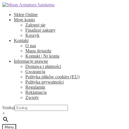
Przejdź
Przejdź
do
do
Sklep Online
nawigacji
treści
Moje konto
Zaloguj się
Finalizuj zakupy
Koszyk
Kontakt
O nas
Mapa dojazdu
Kontakt | Nr konta
Informacje prawne
Dostawa i płatności
Gwarancja
Polityka plików cookies (EU)
Polityka prywatności
Regulamin
Reklamacja
Zwroty
Szukaj
×
Menu