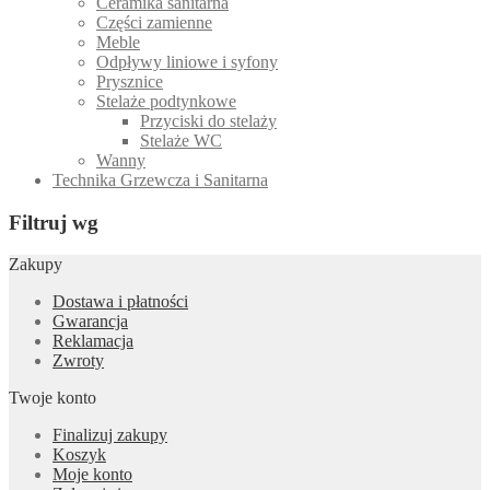
Ceramika sanitarna
Części zamienne
Meble
Odpływy liniowe i syfony
Prysznice
Stelaże podtynkowe
Przyciski do stelaży
Stelaże WC
Wanny
Technika Grzewcza i Sanitarna
Filtruj wg
Zakupy
Dostawa i płatności
Gwarancja
Reklamacja
Zwroty
Twoje konto
Finalizuj zakupy
Koszyk
Moje konto