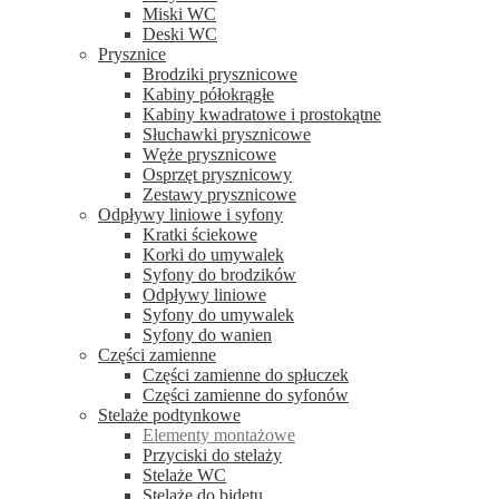
Miski WC
Deski WC
Prysznice
Brodziki prysznicowe
Kabiny półokrągłe
Kabiny kwadratowe i prostokątne
Słuchawki prysznicowe
Węże prysznicowe
Osprzęt prysznicowy
Zestawy prysznicowe
Odpływy liniowe i syfony
Kratki ściekowe
Korki do umywalek
Syfony do brodzików
Odpływy liniowe
Syfony do umywalek
Syfony do wanien
Części zamienne
Części zamienne do spłuczek
Części zamienne do syfonów
Stelaże podtynkowe
Elementy montażowe
Przyciski do stelaży
Stelaże WC
Stelaże do bidetu