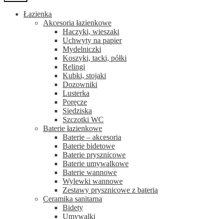
Łazienka
Akcesoria łazienkowe
Haczyki, wieszaki
Uchwyty na papier
Mydelniczki
Koszyki, tacki, półki
Relingi
Kubki, stojaki
Dozowniki
Lusterka
Poręcze
Siedziska
Szczotki WC
Baterie łazienkowe
Baterie – akcesoria
Baterie bidetowe
Baterie prysznicowe
Baterie umywalkowe
Baterie wannowe
Wylewki wannowe
Zestawy prysznicowe z baterią
Ceramika sanitarna
Bidety
Umywalki