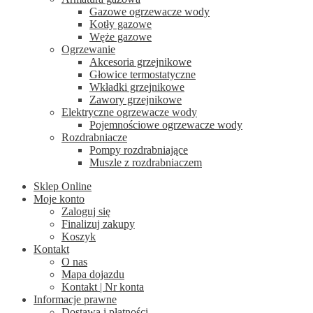
Gazowe ogrzewacze wody
Kotły gazowe
Węże gazowe
Ogrzewanie
Akcesoria grzejnikowe
Głowice termostatyczne
Wkładki grzejnikowe
Zawory grzejnikowe
Elektryczne ogrzewacze wody
Pojemnościowe ogrzewacze wody
Rozdrabniacze
Pompy rozdrabniające
Muszle z rozdrabniaczem
Sklep Online
Moje konto
Zaloguj się
Finalizuj zakupy
Koszyk
Kontakt
O nas
Mapa dojazdu
Kontakt | Nr konta
Informacje prawne
Dostawa i płatności