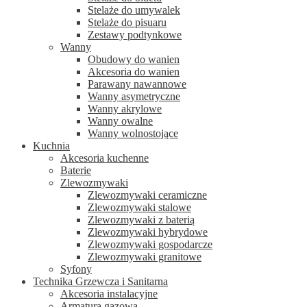
Stelaże do umywalek
Stelaże do pisuaru
Zestawy podtynkowe
Wanny
Obudowy do wanien
Akcesoria do wanien
Parawany nawannowe
Wanny asymetryczne
Wanny akrylowe
Wanny owalne
Wanny wolnostojące
Kuchnia
Akcesoria kuchenne
Baterie
Zlewozmywaki
Zlewozmywaki ceramiczne
Zlewozmywaki stalowe
Zlewozmywaki z baterią
Zlewozmywaki hybrydowe
Zlewozmywaki gospodarcze
Zlewozmywaki granitowe
Syfony
Technika Grzewcza i Sanitarna
Akcesoria instalacyjne
Armatura gazowa