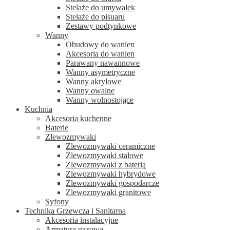
Stelaże do umywalek
Stelaże do pisuaru
Zestawy podtynkowe
Wanny
Obudowy do wanien
Akcesoria do wanien
Parawany nawannowe
Wanny asymetryczne
Wanny akrylowe
Wanny owalne
Wanny wolnostojące
Kuchnia
Akcesoria kuchenne
Baterie
Zlewozmywaki
Zlewozmywaki ceramiczne
Zlewozmywaki stalowe
Zlewozmywaki z baterią
Zlewozmywaki hybrydowe
Zlewozmywaki gospodarcze
Zlewozmywaki granitowe
Syfony
Technika Grzewcza i Sanitarna
Akcesoria instalacyjne
Armatura gazowa