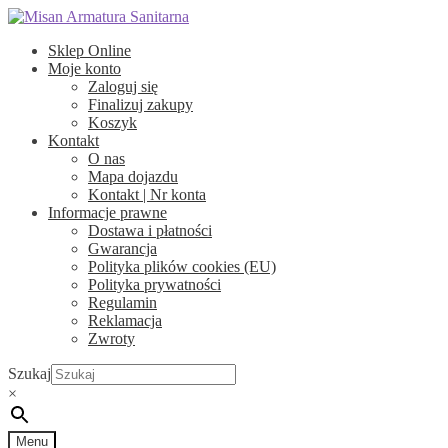
Przejdź
Przejdź
do
do
Sklep Online
nawigacji
treści
Moje konto
Zaloguj się
Finalizuj zakupy
Koszyk
Kontakt
O nas
Mapa dojazdu
Kontakt | Nr konta
Informacje prawne
Dostawa i płatności
Gwarancja
Polityka plików cookies (EU)
Polityka prywatności
Regulamin
Reklamacja
Zwroty
Szukaj
×
Menu