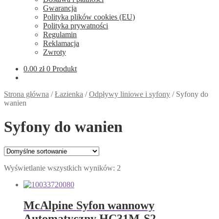
Gwarancja
Polityka plików cookies (EU)
Polityka prywatności
Regulamin
Reklamacja
Zwroty
0.00
zł
0 Produkt
Strona główna
/
Łazienka
/
Odpływy liniowe i syfony
/
Syfony do
wanien
Syfony do wanien
Wyświetlanie wszystkich wyników: 2
McAlpine Syfon wannowy
Automatyczny HC31M-S2