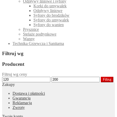
Odpływy liniowe i syfony
Korki do umywalek
Odpływy liniowe
Syfony do brodzików
Syfony do umywalek
Syfony do wanien
Prysznice
Stelaże podtynkowe
Wanny
Technika Grzewcza i Sanitarna
Filtruj wg
Producent
Filtruj wg ceny
Cena
Cena
Filtruj
min
max
Zakupy
Dostawa i płatności
Gwarancja
Reklamacja
Zwroty
Twoje konto