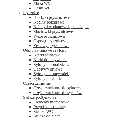
Miski WC
Deski WC
Prysznice
Brodziki prysznicowe
Kabiny półokrągłe
Kabiny kwadratowe i prostokątne
Słuchawki prysznicowe
Węże prysznicowe
Osprzęt prysznicowy
Zestawy prysznicowe
Odpływy liniowe i syfony
Kratki ściekowe
Korki do umywalek
Syfony do brodzików
Odpływy liniowe
Syfony do umywalek
Syfony do wanien
Części zamienne
Części zamienne do spłuczek
Części zamienne do syfonów
Stelaże podtynkowe
Elementy montażowe
Przyciski do stelaży
Stelaże WC
Stelaże do bidetu