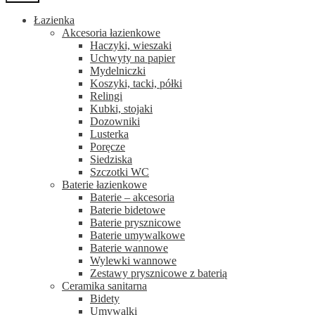
Łazienka
Akcesoria łazienkowe
Haczyki, wieszaki
Uchwyty na papier
Mydelniczki
Koszyki, tacki, półki
Relingi
Kubki, stojaki
Dozowniki
Lusterka
Poręcze
Siedziska
Szczotki WC
Baterie łazienkowe
Baterie – akcesoria
Baterie bidetowe
Baterie prysznicowe
Baterie umywalkowe
Baterie wannowe
Wylewki wannowe
Zestawy prysznicowe z baterią
Ceramika sanitarna
Bidety
Umywalki