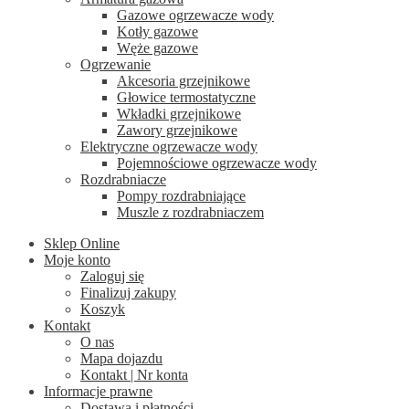
Gazowe ogrzewacze wody
Kotły gazowe
Węże gazowe
Ogrzewanie
Akcesoria grzejnikowe
Głowice termostatyczne
Wkładki grzejnikowe
Zawory grzejnikowe
Elektryczne ogrzewacze wody
Pojemnościowe ogrzewacze wody
Rozdrabniacze
Pompy rozdrabniające
Muszle z rozdrabniaczem
Sklep Online
Moje konto
Zaloguj się
Finalizuj zakupy
Koszyk
Kontakt
O nas
Mapa dojazdu
Kontakt | Nr konta
Informacje prawne
Dostawa i płatności