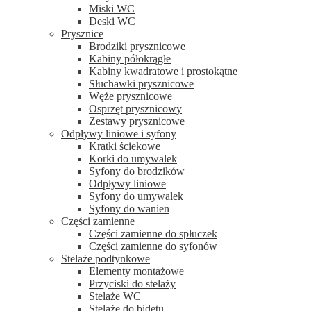
Miski WC
Deski WC
Prysznice
Brodziki prysznicowe
Kabiny półokrągłe
Kabiny kwadratowe i prostokątne
Słuchawki prysznicowe
Węże prysznicowe
Osprzęt prysznicowy
Zestawy prysznicowe
Odpływy liniowe i syfony
Kratki ściekowe
Korki do umywalek
Syfony do brodzików
Odpływy liniowe
Syfony do umywalek
Syfony do wanien
Części zamienne
Części zamienne do spłuczek
Części zamienne do syfonów
Stelaże podtynkowe
Elementy montażowe
Przyciski do stelaży
Stelaże WC
Stelaże do bidetu