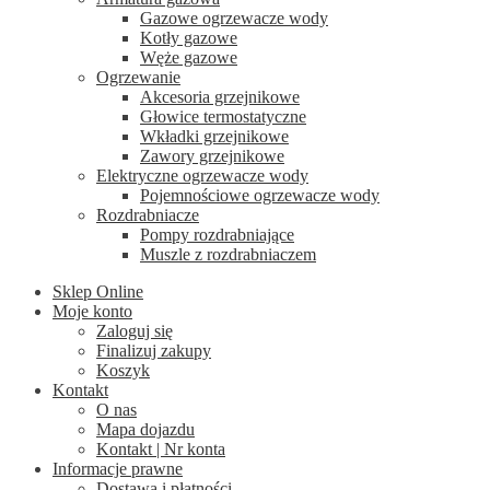
Gazowe ogrzewacze wody
Kotły gazowe
Węże gazowe
Ogrzewanie
Akcesoria grzejnikowe
Głowice termostatyczne
Wkładki grzejnikowe
Zawory grzejnikowe
Elektryczne ogrzewacze wody
Pojemnościowe ogrzewacze wody
Rozdrabniacze
Pompy rozdrabniające
Muszle z rozdrabniaczem
Sklep Online
Moje konto
Zaloguj się
Finalizuj zakupy
Koszyk
Kontakt
O nas
Mapa dojazdu
Kontakt | Nr konta
Informacje prawne
Dostawa i płatności