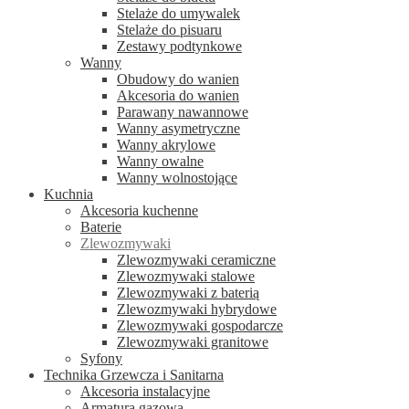
Stelaże do umywalek
Stelaże do pisuaru
Zestawy podtynkowe
Wanny
Obudowy do wanien
Akcesoria do wanien
Parawany nawannowe
Wanny asymetryczne
Wanny akrylowe
Wanny owalne
Wanny wolnostojące
Kuchnia
Akcesoria kuchenne
Baterie
Zlewozmywaki
Zlewozmywaki ceramiczne
Zlewozmywaki stalowe
Zlewozmywaki z baterią
Zlewozmywaki hybrydowe
Zlewozmywaki gospodarcze
Zlewozmywaki granitowe
Syfony
Technika Grzewcza i Sanitarna
Akcesoria instalacyjne
Armatura gazowa