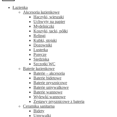
Łazienka
Akcesoria łazienkowe
Haczyki, wieszaki
Uchwyty na papier
Mydelniczki
Koszyki, tacki, półki
Relingi
Kubki, stojaki
Dozowniki
Lusterka
Poręcze
Siedziska
Szczotki WC
Baterie łazienkowe
Baterie – akcesoria
Baterie bidetowe
Baterie prysznicowe
Baterie umywalkowe
Baterie wannowe
Wylewki wannowe
Zestawy prysznicowe z baterią
Ceramika sanitarna
Bidety
Umywalki