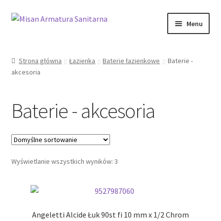
Przejdź
Przejdź
Menu
do
do
nawigacji
treści
Sklep Online
Strona główna
Łazienka
Baterie łazienkowe
Baterie -
akcesoria
Moje konto
Kontakt
Baterie - akcesoria
Informacje prawne
Wyświetlanie wszystkich wyników: 3
Angeletti Alcide Łuk 90st fi 10 mm x 1/2 Chrom