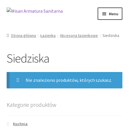
Przejdź
Przejdź
Menu
do
do
nawigacji
treści
Sklep Online
Strona główna
Łazienka
Akcesoria łazienkowe
Siedziska
Moje konto
Siedziska
Kontakt
Informacje prawne
Nie znaleziono produktów, których szukasz.
Kategorie produktów
Kuchnia