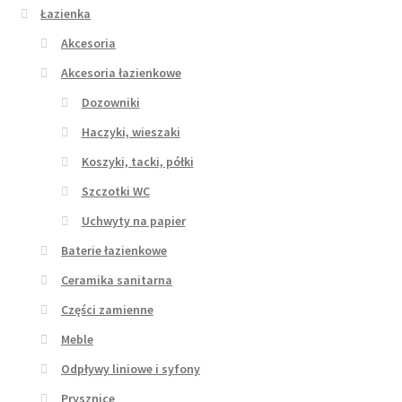
Łazienka
Akcesoria
Akcesoria łazienkowe
Dozowniki
Haczyki, wieszaki
Koszyki, tacki, półki
Szczotki WC
Uchwyty na papier
Baterie łazienkowe
Ceramika sanitarna
Części zamienne
Meble
Odpływy liniowe i syfony
Prysznice