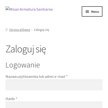
Przejdź
Przejdź
Menu
do
do
nawigacji
treści
Sklep Online
Strona główna
Zaloguj się
Moje konto
Zaloguj się
Kontakt
Informacje prawne
Logowanie
Wymagane
Nazwa użytkownika lub adres e-mail
*
Wymagane
Hasło
*