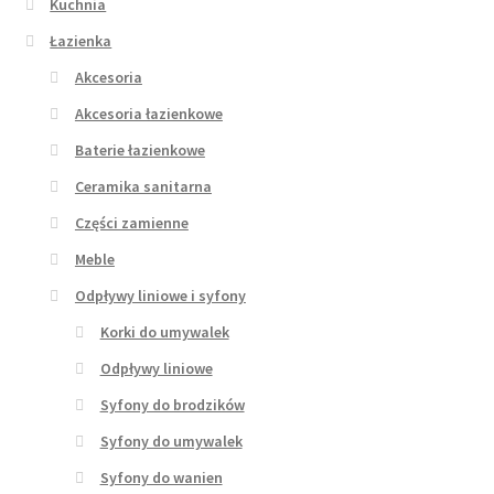
Kuchnia
Łazienka
Akcesoria
Akcesoria łazienkowe
Baterie łazienkowe
Ceramika sanitarna
Części zamienne
Meble
Odpływy liniowe i syfony
Korki do umywalek
Odpływy liniowe
Syfony do brodzików
Syfony do umywalek
Syfony do wanien