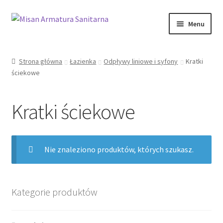
Przejdź
Przejdź
Menu
do
do
nawigacji
treści
Sklep Online
Strona główna
Łazienka
Odpływy liniowe i syfony
Kratki
ściekowe
Moje konto
Kontakt
Kratki ściekowe
Informacje prawne
Nie znaleziono produktów, których szukasz.
Kategorie produktów