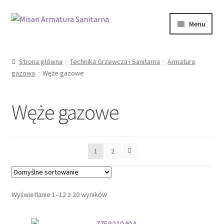
Przejdź
Przejdź
Menu
do
do
nawigacji
treści
Sklep Online
Strona główna
Technika Grzewcza i Sanitarna
Armatura
gazowa
Węże gazowe
Moje konto
Kontakt
Węże gazowe
Informacje prawne
1
2
Wyświetlanie 1–12 z 20 wyników