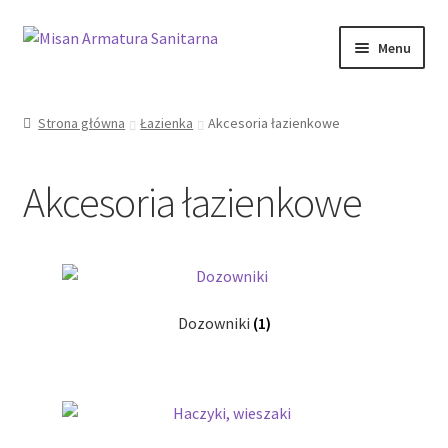
Przejdź
Przejdź
Menu
do
do
nawigacji
treści
Sklep Online
Strona główna
Łazienka
Akcesoria łazienkowe
Moje konto
Akcesoria łazienkowe
Kontakt
Informacje prawne
Dozowniki
(1)