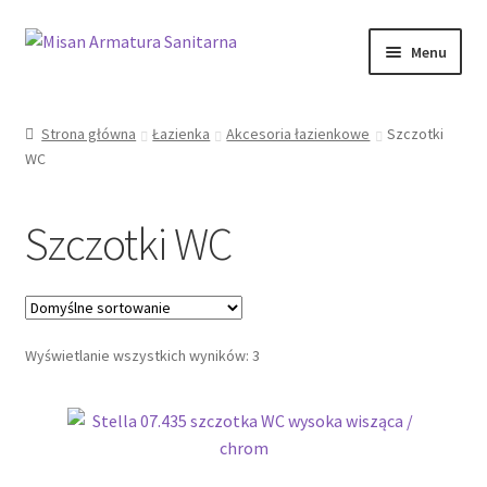
Przejdź
Przejdź
Menu
do
do
nawigacji
treści
Sklep Online
Strona główna
Łazienka
Akcesoria łazienkowe
Szczotki
WC
Moje konto
Kontakt
Szczotki WC
Informacje prawne
Wyświetlanie wszystkich wyników: 3