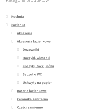
Kuchnia
Łazienka
Akcesoria
Akcesoria łazienkowe
Dozowniki
Haczyki, wieszaki
Koszyki, tacki, półki
Szczotki WC
Uchwyty na papier
Baterie łazienkowe
Ceramika sanitarna
Części zamienne