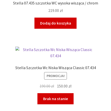
Stella 07.435 szczotka WC wysoka wisząca / chrom
219.00
zł
Dodaj do koszyka
Stella Szczotka Wc Niska Wisząca Classic 07.434
PROMOCJA!
Pierwotna
Aktualna
190.00
zł
150.00
zł
cena
cena
wynosiła:
wynosi:
Brak na stanie
190.00 zł.
150.00 zł.