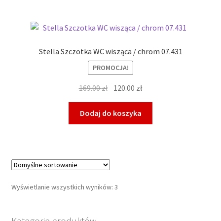
Stella Szczotka WC wisząca / chrom 07.431
PROMOCJA!
Pierwotna
Aktualna
169.00
zł
120.00
zł
cena
cena
wynosiła:
wynosi:
Dodaj do koszyka
169.00 zł.
120.00 zł.
Wyświetlanie wszystkich wyników: 3
Kategorie produktów