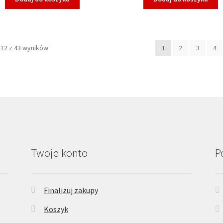
–12 z 43 wyników
1
2
3
4
Twoje konto
P
Finalizuj zakupy
Koszyk