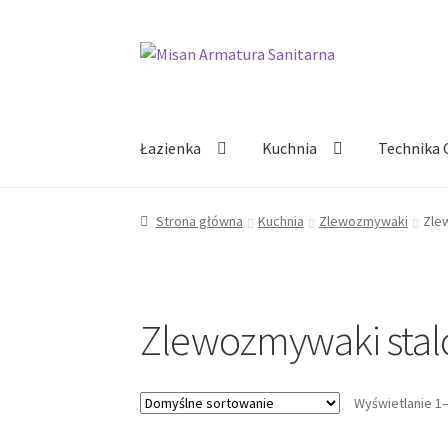
Przejdź
Przejdź
do
do
nawigacji
treści
Łazienka
Kuchnia
Technika 
Strona główna
Kuchnia
Zlewozmywaki
Zle
Zlewozmywaki sta
Wyświetlanie 1