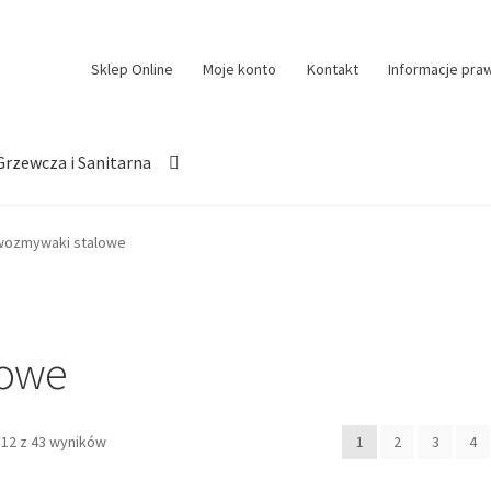
Sklep Online
Moje konto
Kontakt
Informacje pra
Grzewcza i Sanitarna
wozmywaki stalowe
lowe
–12 z 43 wyników
1
2
3
4