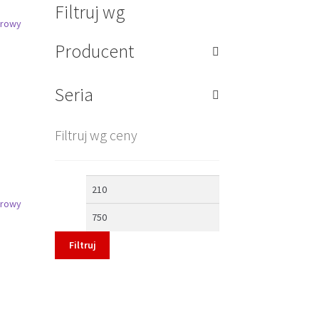
Filtruj wg
Producent
-
Seria
Filtruj wg ceny
Cena
Cena
min
max
Filtruj
-