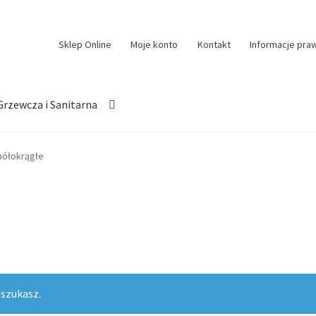
Sklep Online
Moje konto
Kontakt
Informacje pra
Grzewcza i Sanitarna
półokrągłe
 szukasz.