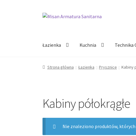
Przejdź
Przejdź
do
do
nawigacji
treści
Łazienka
Kuchnia
Technika 
Strona główna
Łazienka
Prysznice
Kabiny 
Kabiny półokrągłe
Nie znaleziono produktów, których