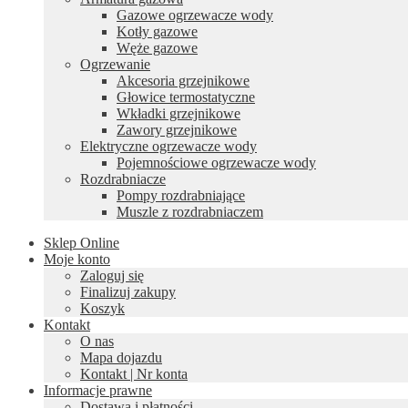
Gazowe ogrzewacze wody
Kotły gazowe
Węże gazowe
Ogrzewanie
Akcesoria grzejnikowe
Głowice termostatyczne
Wkładki grzejnikowe
Zawory grzejnikowe
Elektryczne ogrzewacze wody
Pojemnościowe ogrzewacze wody
Rozdrabniacze
Pompy rozdrabniające
Muszle z rozdrabniaczem
Sklep Online
Moje konto
Zaloguj się
Finalizuj zakupy
Koszyk
Kontakt
O nas
Mapa dojazdu
Kontakt | Nr konta
Informacje prawne
Dostawa i płatności