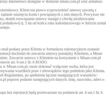
strony internetowe dostępne w domenie misan.com.pl oraz armatura-
 bezterminowy. Klient ma prawo wypowiedzieć umowę zawartą z
 żądanie usunięcia konta i powiązanych z nim danych. Powyższe nie
dku, skutek rozwiązania umowy nastąpi z chwilą zrealizowania
i podatkowej tj. 5 lat od końca roku kalendarzowego w którym został
unięte.
e-mail podany przez Klienta w formularzu rejestracyjnym zostanie
jestracji dochodzi do zawarcia umowy pomiędzy Klientem, a Misan
aminie. Zawarcie umowy z Klientem na korzystanie z Misan.com.pl
tawie art. 6 ust.1 lit. b RODO.
tu w Misan.com.pl, może dokonać wyłącznie osoba, która jest
nywania wszelkich praw i obowiązków tego podmiotu jako Klienta.
ień Regulaminu, po spełnieniu łącznie następujących warunków:
.pl poprzez podanie następujących danych: imię, nazwisko, adres e-
bez rejestracji będą przetwarzane na podstawie art. 6 ust.1 lit. b