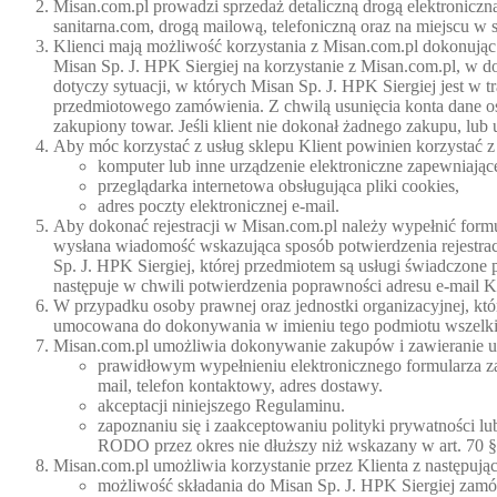
Misan.com.pl prowadzi sprzedaż detaliczną drogą elektroniczn
sanitarna.com, drogą mailową, telefoniczną oraz na miejscu w s
Klienci mają możliwość korzystania z Misan.com.pl dokonują
Misan Sp. J. HPK Siergiej na korzystanie z Misan.com.pl, w 
dotyczy sytuacji, w których Misan Sp. J. HPK Siergiej jest w 
przedmiotowego zamówienia. Z chwilą usunięcia konta dane oso
zakupiony towar. Jeśli klient nie dokonał żadnego zakupu, lub
Aby móc korzystać z usług sklepu Klient powinien korzystać z
komputer lub inne urządzenie elektroniczne zapewniające 
przeglądarka internetowa obsługująca pliki cookies,
adres poczty elektronicznej e-mail.
Aby dokonać rejestracji w Misan.com.pl należy wypełnić formul
wysłana wiadomość wskazująca sposób potwierdzenia rejestrac
Sp. J. HPK Siergiej, której przedmiotem są usługi świadczon
następuje w chwili potwierdzenia poprawności adresu e-mail K
W przypadku osoby prawnej oraz jednostki organizacyjnej, któ
umocowana do dokonywania w imieniu tego podmiotu wszelkic
Misan.com.pl umożliwia dokonywanie zakupów i zawieranie umó
prawidłowym wypełnieniu elektronicznego formularza za
mail, telefon kontaktowy, adres dostawy.
akceptacji niniejszego Regulaminu.
zapoznaniu się i zaakceptowaniu polityki prywatności lu
RODO przez okres nie dłuższy niż wskazany w art. 70 §
Misan.com.pl umożliwia korzystanie przez Klienta z następują
możliwość składania do Misan Sp. J. HPK Siergiej zam