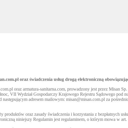
an.com.pl
oraz świadczenia usług drogą elektroniczną obowiązując
m.pl oraz armatura-sanitarna.com, prowadzony jest przez Misan Sp. J
Północ, VII Wydział Gospodarczy Krajowego Rejestru Sądowego pod
 pod następującym adresem mailowym: misan@misan.com.pl za pośredni
y produktów oraz zasady świadczenia i korzystania z bezpłatnych usł
roniczną niniejszy Regulamin jest regulaminem, o którym mowa w art. 8