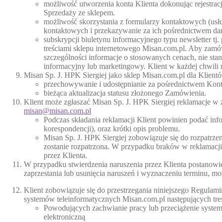
możliwość utworzenia konta Klienta dokonując rejestra
Sprzedaży ze sklepem.
możliwość skorzystania z formularzy kontaktowych (usł
kontaktowych i przekazywanie za ich pośrednictwem da
subskrypcji biuletynu informacyjnego typu newsletter t
treściami sklepu internetowego Misan.com.pl. Aby zamów
szczególności informacje o stosowanych cenach, nie st
informacyjny lub marketingowy. Klient w każdej chwili 
Misan Sp. J. HPK Siergiej jako sklep Misan.com.pl dla Klientó
przechowywanie i udostępnianie za pośrednictwem Kon
bieżąca aktualizacja statusu złożonego Zamówienia.
Klient może zgłaszać Misan Sp. J. HPK Siergiej reklamacje w 
misan@misan.com.pl
Podczas składania reklamacji Klient powinien podać in
korespondencji), oraz krótki opis problemu.
Misan Sp. J. HPK Siergiej zobowiązuje się do rozpatrzen
zostanie rozpatrzona. W przypadku braków w reklamacji 
przez Klienta.
W przypadku stwierdzenia naruszenia przez Klienta postanowi
zaprzestania lub usunięcia naruszeń i wyznaczeniu terminu,
Klient zobowiązuje się do przestrzegania niniejszego Regulami
systemów teleinformatycznych Misan.com.pl następujących treś
Powodujących zachwianie pracy lub przeciążenie system
elektroniczną