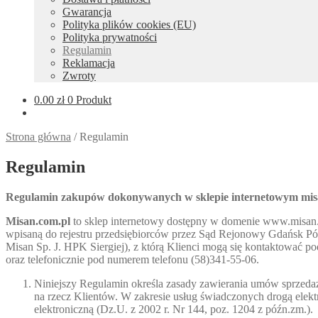
Gwarancja
Polityka plików cookies (EU)
Polityka prywatności
Regulamin
Reklamacja
Zwroty
0.00
zł
0 Produkt
Strona główna
/
Regulamin
Regulamin
Regulamin zakupów dokonywanych w sklepie internetowym
mis
Misan.com.pl
to sklep internetowy dostępny w domenie www.misan.co
wpisaną do rejestru przedsiębiorców przez Sąd Rejonowy Gdańsk 
Misan Sp. J. HPK Siergiej), z którą Klienci mogą się kontaktować
oraz telefonicznie pod numerem telefonu (58)341-55-06.
Niniejszy Regulamin określa zasady zawierania umów sprzedaż
na rzecz Klientów. W zakresie usług świadczonych drogą elekt
elektroniczną (Dz.U. z 2002 r. Nr 144, poz. 1204 z późn.zm.).