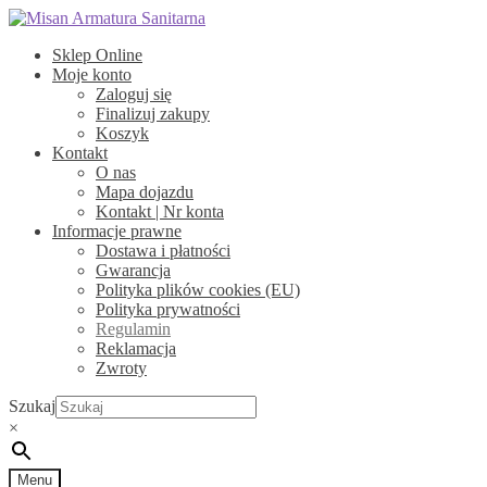
Przejdź
Przejdź
do
do
Sklep Online
nawigacji
treści
Moje konto
Zaloguj się
Finalizuj zakupy
Koszyk
Kontakt
O nas
Mapa dojazdu
Kontakt | Nr konta
Informacje prawne
Dostawa i płatności
Gwarancja
Polityka plików cookies (EU)
Polityka prywatności
Regulamin
Reklamacja
Zwroty
Szukaj
×
Menu