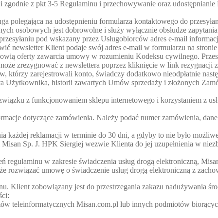
cji zgodnie z pkt 3-5 Regulaminu i przechowywanie oraz udostępniani
uga polegająca na udostępnieniu formularza kontaktowego do przesył
nych osobowych jest dobrowolne i służy wyłącznie obsłudze zapytani
j. przesyłaniu pod wskazany przez Usługobiorców adres e-mail informa
ić newsletter Klient podaje swój adres e-mail w formularzu na stroni
anowią oferty zawarcia umowy w rozumieniu Kodeksu cywilnego. Przesy
może zrezygnować z newslettera poprzez kliknięcie w link rezygnacji 
w, którzy zarejestrowali konto, świadczy dodatkowo nieodpłatnie nastę
ta Użytkownika, historii zawartych Umów sprzedaży i złożonych Zam
związku z funkcjonowaniem sklepu internetowego i korzystaniem z usł
formacje dotyczące zamówienia. Należy podać numer zamówienia, dane 
ia każdej reklamacji w terminie do 30 dni, a gdyby to nie było możli
Misan Sp. J. HPK Siergiej wezwie Klienta do jej uzupełnienia w niez
eń regulaminu w zakresie świadczenia usług drogą elektroniczną, Mi
 może rozwiązać umowę o świadczenie usług drogą elektroniczną z za
nu. Klient zobowiązany jest do przestrzegania zakazu nadużywania śro
ci:
ów teleinformatycznych Misan.com.pl lub innych podmiotów biorących