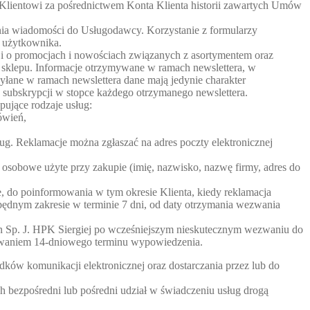
e Klientowi za pośrednictwem Konta Klienta historii zawartych Umów
ania wiadomości do Usługodawcy. Korzystanie z formularzy
a użytkownika.
cji o promocjach i nowościach związanych z asortymentem oraz
e sklepu. Informacje otrzymywane w ramach newslettera, w
łane w ramach newslettera dane mają jedynie charakter
z subskrypcji w stopce każdego otrzymanego newslettera.
pujące rodzaje usług:
ówień,
ug. Reklamacje można zgłaszać na adres poczty elektronicznej
osobowe użyte przy zakupie (imię, nazwisko, nazwę firmy, adres do
we, do poinformowania w tym okresie Klienta, kiedy reklamacja
będnym zakresie w terminie 7 dni, od daty otrzymania wezwania
san Sp. J. HPK Siergiej po wcześniejszym nieskutecznym wezwaniu do
chowaniem 14-dniowego terminu wypowiedzenia.
dków komunikacji elektronicznej oraz dostarczania przez lub do
 bezpośredni lub pośredni udział w świadczeniu usług drogą