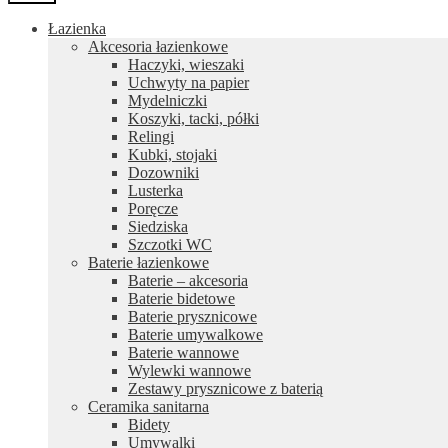
Łazienka
Akcesoria łazienkowe
Haczyki, wieszaki
Uchwyty na papier
Mydelniczki
Koszyki, tacki, półki
Relingi
Kubki, stojaki
Dozowniki
Lusterka
Poręcze
Siedziska
Szczotki WC
Baterie łazienkowe
Baterie – akcesoria
Baterie bidetowe
Baterie prysznicowe
Baterie umywalkowe
Baterie wannowe
Wylewki wannowe
Zestawy prysznicowe z baterią
Ceramika sanitarna
Bidety
Umywalki