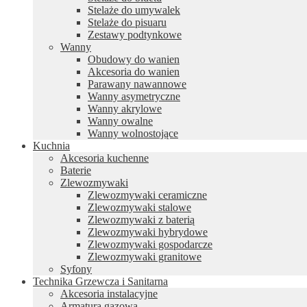
Stelaże do umywalek
Stelaże do pisuaru
Zestawy podtynkowe
Wanny
Obudowy do wanien
Akcesoria do wanien
Parawany nawannowe
Wanny asymetryczne
Wanny akrylowe
Wanny owalne
Wanny wolnostojące
Kuchnia
Akcesoria kuchenne
Baterie
Zlewozmywaki
Zlewozmywaki ceramiczne
Zlewozmywaki stalowe
Zlewozmywaki z baterią
Zlewozmywaki hybrydowe
Zlewozmywaki gospodarcze
Zlewozmywaki granitowe
Syfony
Technika Grzewcza i Sanitarna
Akcesoria instalacyjne
Armatura gazowa