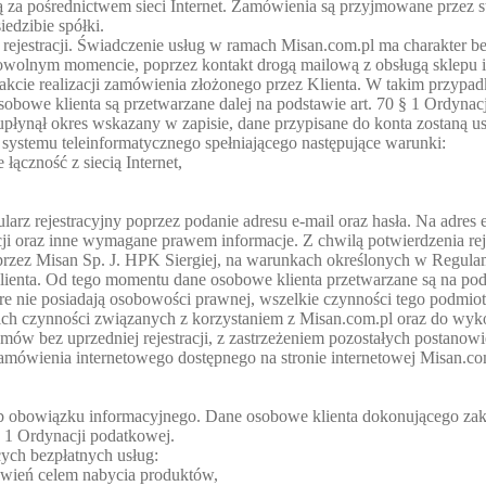
ą za pośrednictwem sieci Internet. Zamówienia są przyjmowane przez 
iedzibie spółki.
c rejestracji. Świadczenie usług w ramach Misan.com.pl ma charakter
dowolnym momencie, poprzez kontakt drogą mailową z obsługą sklepu i
trakcie realizacji zamówienia złożonego przez Klienta. W takim przypa
bowe klienta są przetwarzane dalej na podstawie art. 70 § 1 Ordynacj
 upłynął okres wskazany w zapisie, dane przypisane do konta zostaną us
 systemu teleinformatycznego spełniającego następujące warunki:
łączność z siecią Internet,
arz rejestracyjny poprzez podanie adresu e-mail oraz hasła. Na adres 
ji oraz inne wymagane prawem informacje. Z chwilą potwierdzenia re
e przez Misan Sp. J. HPK Siergiej, na warunkach określonych w Regul
lienta. Od tego momentu dane osobowe klienta przetwarzane są na pods
re nie posiadają osobowości prawnej, wszelkie czynności tego podmio
h czynności związanych z korzystaniem z Misan.com.pl oraz do wyko
w bez uprzedniej rejestracji, z zastrzeżeniem pozostałych postanow
mówienia internetowego dostępnego na stronie internetowej Misan.com
b obowiązku informacyjnego. Dane osobowe klienta dokonującego zakupu 
 1 Ordynacji podatkowej.
cych bezpłatnych usług:
ówień celem nabycia produktów,