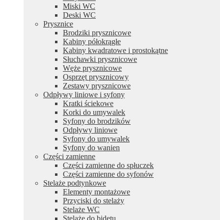
Miski WC
Deski WC
Prysznice
Brodziki prysznicowe
Kabiny półokrągłe
Kabiny kwadratowe i prostokątne
Słuchawki prysznicowe
Węże prysznicowe
Osprzęt prysznicowy
Zestawy prysznicowe
Odpływy liniowe i syfony
Kratki ściekowe
Korki do umywalek
Syfony do brodzików
Odpływy liniowe
Syfony do umywalek
Syfony do wanien
Części zamienne
Części zamienne do spłuczek
Części zamienne do syfonów
Stelaże podtynkowe
Elementy montażowe
Przyciski do stelaży
Stelaże WC
Stelaże do bidetu