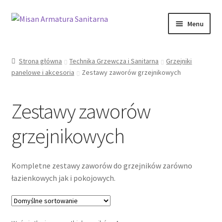
Przejdź
Przejdź
Menu
do
do
nawigacji
treści
Sklep Online
Strona główna
Technika Grzewcza i Sanitarna
Grzejniki
panelowe i akcesoria
Zestawy zaworów grzejnikowych
Moje konto
Kontakt
Zestawy zaworów
Informacje prawne
grzejnikowych
Kompletne zestawy zaworów do grzejników zarówno
łazienkowych jak i pokojowych.