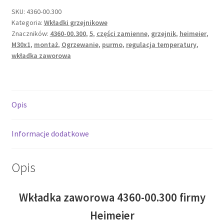
00.300
SKU:
4360-00.300
Kategoria:
Wkładki grzejnikowe
firmy
Znaczników:
4360-00.300
,
5
,
części zamienne
,
grzejnik
,
heimeier
,
Heimeier
M30x1
,
montaż
,
Ogrzewanie
,
purmo
,
regulacja temperatury
,
wkładka zaworowa
Opis
Informacje dodatkowe
Opis
Wkładka
zaworowa
4360-00.300 firmy
Heimeier