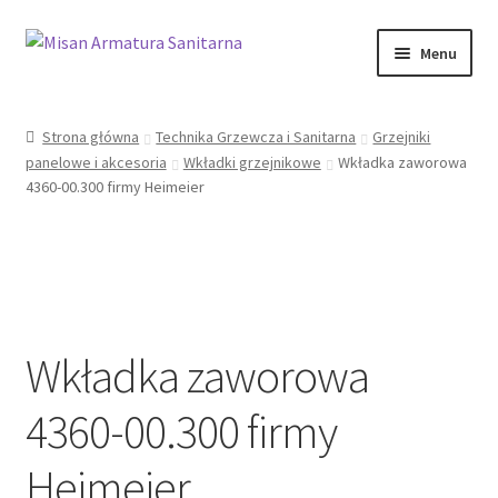
Przejdź
Przejdź
Menu
do
do
nawigacji
treści
Sklep Online
Strona główna
Technika Grzewcza i Sanitarna
Grzejniki
panelowe i akcesoria
Wkładki grzejnikowe
Wkładka zaworowa
Moje konto
4360-00.300 firmy Heimeier
Kontakt
Informacje prawne
Wkładka zaworowa
4360-00.300 firmy
Heimeier