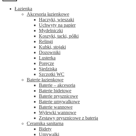
Łazienka
Akcesoria łazienkowe
Haczyki, wieszaki
Uchwyty na papier
Mydelniczki
Koszyki, tacki, półki
Relingi
Kubki, stojaki
Dozowniki
Lusterka
Poręcze
Siedziska
Szczotki WC
Baterie łazienkowe
Baterie – akcesoria
Baterie bidetowe
Baterie prysznicowe
Baterie umywalkowe
Baterie wannowe
Wylewki wannowe
Zestawy prysznicowe z baterią
Ceramika sanitarna
Bidety
Umywalki