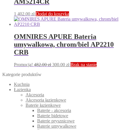
AM5214CR
1 402.00
zł
Dodaj do koszyka
OMNIRES APURE Bateria
umywalkowa, chrom/biel AP2210
CRB
Pierwotna
Aktualna
Promocja!
482.00
zł
300.00
zł
Brak na stanie
cena
cena
Kategorie produktów
wynosiła:
wynosi:
482.00 zł.
300.00 zł.
Kuchnia
Łazienka
Akcesoria
Akcesoria łazienkowe
Baterie łazienkowe
Baterie - akcesoria
Baterie bidetowe
Baterie prysznicowe
Baterie umywalkowe