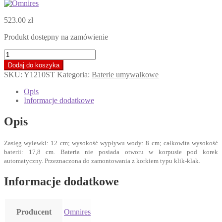
523.00
zł
Produkt dostępny na zamówienie
ilość
OMNIRES
Dodaj do koszyka
Y
SKU:
Y1210ST
Kategoria:
Baterie umywalkowe
Bateria
umywalkowa,
Opis
stojąca,
Informacje dodatkowe
chrom
Y1210ST
Opis
Zasięg wylewki: 12 cm; wysokość wypływu wody: 8 cm; całkowita wysokość
baterii: 17,8 cm. Bateria nie posiada otworu w korpusie pod korek
automatyczny. Przeznaczona do zamontowania z korkiem typu klik-klak.
Informacje dodatkowe
Producent
Omnires