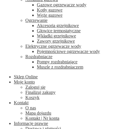
Gazowe ogrzewacze wody
Kotły gazowe
Węże gazowe
Ogrzewanie
Akcesoria grzejnikowe
Głowice termostatyczne
Wkładki grzejnikowe
Zawory grzejnikowe
Elektryczne ogrzewacze wody
Pojemnościowe ogrzewacze wody
Rozdrabniacze
Pompy rozdrabniające
Muszle z rozdrabniaczem
Sklep Online
Moje konto
Zaloguj się
Finalizuj zakupy
Koszyk
Kontakt
O nas
Mapa dojazdu
Kontakt | Nr konta
Informacje prawne
Dostawa i płatności