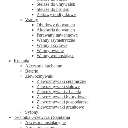
Stelaże do umywalek
Stelaże do pisuaru
Zestawy podtynkowe
Wanny
Obudowy do wanien
Akcesoria do wanien
Parawany nawannowe
Wanny asymetryczne
Wanny akrylowe
Wanny owalne
Wanny wolnostojące
Kuchnia
Akcesoria kuchenne
Baterie
Zlewozmywaki
Zlewozmywaki ceramiczne
Zlewozmywaki stalowe
Zlewozmywaki z baterią
Zlewozmywaki hybrydowe
Zlewozmywaki gospodarcze
Zlewozmywaki granitowe
Syfony
Technika Grzewcza i Sanitarna
Akcesoria instalacyjne
Armatura gazowa