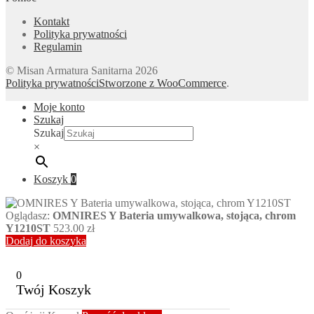
Kontakt
Polityka prywatności
Regulamin
© Misan Armatura Sanitarna 2026
Polityka prywatności
Stworzone z WooCommerce
.
Moje konto
Szukaj
Szukaj
×
Koszyk
0
Oglądasz:
OMNIRES Y Bateria umywalkowa, stojąca, chrom
Y1210ST
523.00
zł
Dodaj do koszyka
0
Twój Koszyk