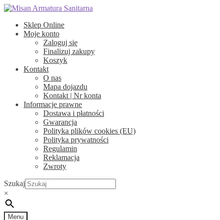
Przejdź
Przejdź
do
do
Sklep Online
nawigacji
treści
Moje konto
Zaloguj się
Finalizuj zakupy
Koszyk
Kontakt
O nas
Mapa dojazdu
Kontakt | Nr konta
Informacje prawne
Dostawa i płatności
Gwarancja
Polityka plików cookies (EU)
Polityka prywatności
Regulamin
Reklamacja
Zwroty
Szukaj
×
Menu