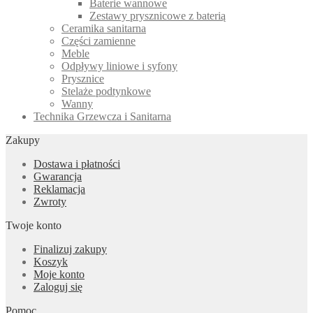
Baterie wannowe
Zestawy prysznicowe z baterią
Ceramika sanitarna
Części zamienne
Meble
Odpływy liniowe i syfony
Prysznice
Stelaże podtynkowe
Wanny
Technika Grzewcza i Sanitarna
Zakupy
Dostawa i płatności
Gwarancja
Reklamacja
Zwroty
Twoje konto
Finalizuj zakupy
Koszyk
Moje konto
Zaloguj się
Pomoc