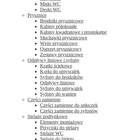
Miski WC
Deski WC
Prysznice
Brodziki prysznicowe
Kabiny półokrągłe
Kabiny kwadratowe i prostokątne
Słuchawki prysznicowe
Węże prysznicowe
Osprzęt prysznicowy
Zestawy prysznicowe
Odpływy liniowe i syfony
Kratki ściekowe
Korki do umywalek
Syfony do brodzików
Odpływy liniowe
Syfony do umywalek
Syfony do wanien
Części zamienne
Części zamienne do spłuczek
Części zamienne do syfonów
Stelaże podtynkowe
Elementy montażowe
Przyciski do stelaży
Stelaże WC
Stelaże do bidetu