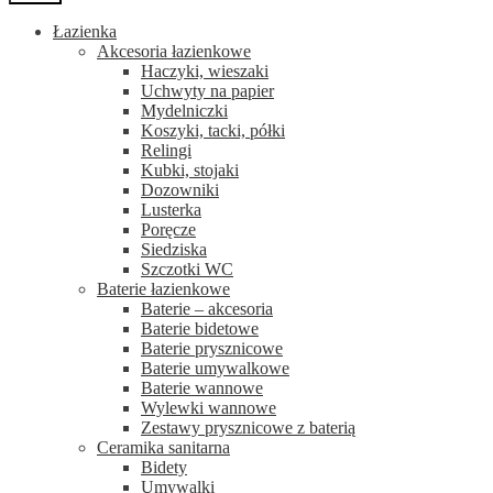
Łazienka
Akcesoria łazienkowe
Haczyki, wieszaki
Uchwyty na papier
Mydelniczki
Koszyki, tacki, półki
Relingi
Kubki, stojaki
Dozowniki
Lusterka
Poręcze
Siedziska
Szczotki WC
Baterie łazienkowe
Baterie – akcesoria
Baterie bidetowe
Baterie prysznicowe
Baterie umywalkowe
Baterie wannowe
Wylewki wannowe
Zestawy prysznicowe z baterią
Ceramika sanitarna
Bidety
Umywalki