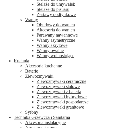
Stelaże do umywalek
Stelaże do pisuaru
Zestawy podtynkowe
Wanny
Obudowy do wanien
Akcesoria do wanien
Parawany nawannowe
Wanny asymetryczne
Wanny akrylowe
Wanny owalne
Wanny wolnostojące
Kuchnia
Akcesoria kuchenne
Baterie
Zlewozmywaki
Zlewozmywaki ceramiczne
Zlewozmywaki stalowe
Zlewozmywaki z baterią
Zlewozmywaki hybrydowe
Zlewozmywaki gospodarcze
Zlewozmywaki granitowe
Syfony
Technika Grzewcza i Sanitarna
Akcesoria instalacyjne
Armatura gazowa