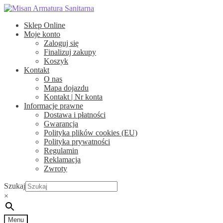
Przejdź
Przejdź
do
do
Sklep Online
nawigacji
treści
Moje konto
Zaloguj się
Finalizuj zakupy
Koszyk
Kontakt
O nas
Mapa dojazdu
Kontakt | Nr konta
Informacje prawne
Dostawa i płatności
Gwarancja
Polityka plików cookies (EU)
Polityka prywatności
Regulamin
Reklamacja
Zwroty
Szukaj
×
Menu