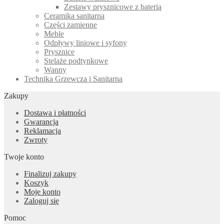
Zestawy prysznicowe z baterią
Ceramika sanitarna
Części zamienne
Meble
Odpływy liniowe i syfony
Prysznice
Stelaże podtynkowe
Wanny
Technika Grzewcza i Sanitarna
Zakupy
Dostawa i płatności
Gwarancja
Reklamacja
Zwroty
Twoje konto
Finalizuj zakupy
Koszyk
Moje konto
Zaloguj się
Pomoc