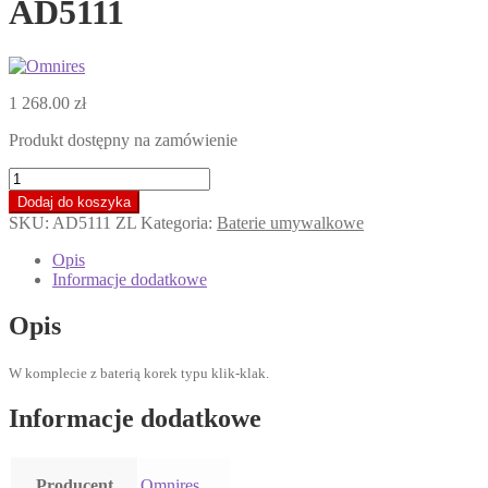
AD5111
1 268.00
zł
Produkt dostępny na zamówienie
ilość
OMNIRES
Dodaj do koszyka
ART
SKU:
AD5111 ZL
Kategoria:
Baterie umywalkowe
DECO
Bateria
Opis
umywalkowa,
Informacje dodatkowe
złoto
PVD
Opis
AD5111
W komplecie z baterią korek typu klik-klak.
Informacje dodatkowe
Producent
Omnires