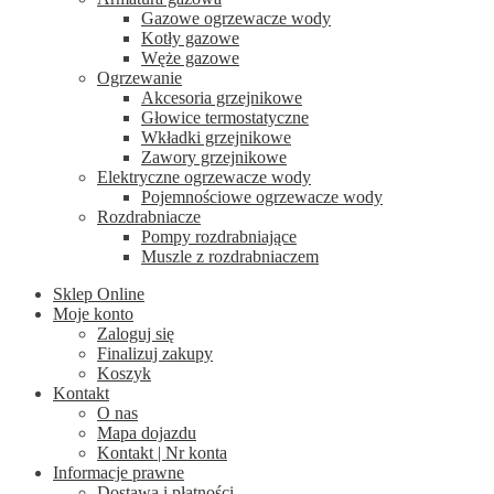
Gazowe ogrzewacze wody
Kotły gazowe
Węże gazowe
Ogrzewanie
Akcesoria grzejnikowe
Głowice termostatyczne
Wkładki grzejnikowe
Zawory grzejnikowe
Elektryczne ogrzewacze wody
Pojemnościowe ogrzewacze wody
Rozdrabniacze
Pompy rozdrabniające
Muszle z rozdrabniaczem
Sklep Online
Moje konto
Zaloguj się
Finalizuj zakupy
Koszyk
Kontakt
O nas
Mapa dojazdu
Kontakt | Nr konta
Informacje prawne
Dostawa i płatności