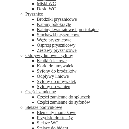
Miski WC
Deski WC
Prysznice
Brodziki prysznicowe
Kabiny półokrągłe
Kabiny kwadratowe i prostokątne
Słuchawki prysznicowe
Węże prysznicowe
Osprzęt prysznicowy
Zestawy prysznicowe
Odpływy liniowe i syfony
Kratki ściekowe
Korki do umywalek
Syfony do brodzików
Odpływy liniowe
Syfony do umywalek
Syfony do wanien
Części zamienne
Części zamienne do spłuczek
Części zamienne do syfonów
Stelaże podtynkowe
Elementy montażowe
Przyciski do stelaży
Stelaże WC
Stelaże do bidetu