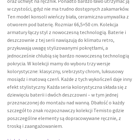
oraz uchwyt na ręcznik. Ponadto bardzo ławo utrzymać ją
w czystości, gdyż nie ma trudno dostępnych zakamarków.
Ten model konsoli wieńczy biała, ceramiczna umywalka z
otworem pod baterię. Rozmiar 66,5×50 cm. Kolekcja
armatury łączy styl z nowoczesną technologią. Baterie i
deszczownie z tej serii nawiązują do klimatu retro,
przykuwają uwagę stylizowanymi pokrętłami, a
jednocześnie chlubią się bardzo nowoczesną technologią
pokrycia. W kolekcji mamy do wyboru trzy wersje
kolorystyczne: klasyczny, srebrzysty chrom, luksusowy
mosiądz i matową czerń. Każde z tych wykończeń daje inny
efekt stylistyczny. Każda seria kolorystyczna składa się z
dziewięciu baterii i dwóch deszczowni – w tym jednej
przeznaczonej do montażu nad wanną. Dbałość o każdy
szczegół to znak rozpoznawczy kolekcji Temisto gdzie
poszczególne elementy są dopracowywane ręcznie, z
troską i zaangażowaniem.