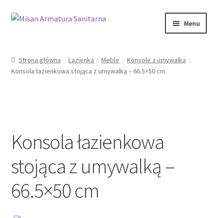
Przejdź
Przejdź
Menu
do
do
nawigacji
treści
Sklep Online
Strona główna
Łazienka
Meble
Konsole z umywalką
Konsola łazienkowa stojąca z umywalką – 66.5×50 cm
Moje konto
Kontakt
Informacje prawne
Konsola łazienkowa
stojąca z umywalką –
66.5×50 cm