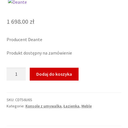
1 698.00
zł
Producent Deante
Produkt dostępny na zamówienie
ilość
Dodaj do koszyka
Konsola
łazienkowa
stojąca
z
SKU:
CDTS6U6S
Kategorie:
Konsole z umywalką
,
Łazienka
,
Meble
umywalką
-
66.5x50
cm