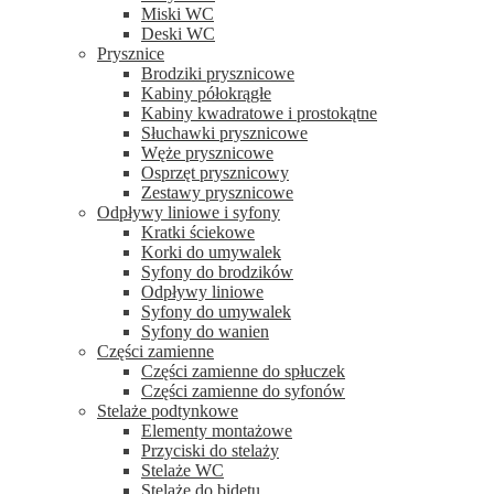
Miski WC
Deski WC
Prysznice
Brodziki prysznicowe
Kabiny półokrągłe
Kabiny kwadratowe i prostokątne
Słuchawki prysznicowe
Węże prysznicowe
Osprzęt prysznicowy
Zestawy prysznicowe
Odpływy liniowe i syfony
Kratki ściekowe
Korki do umywalek
Syfony do brodzików
Odpływy liniowe
Syfony do umywalek
Syfony do wanien
Części zamienne
Części zamienne do spłuczek
Części zamienne do syfonów
Stelaże podtynkowe
Elementy montażowe
Przyciski do stelaży
Stelaże WC
Stelaże do bidetu