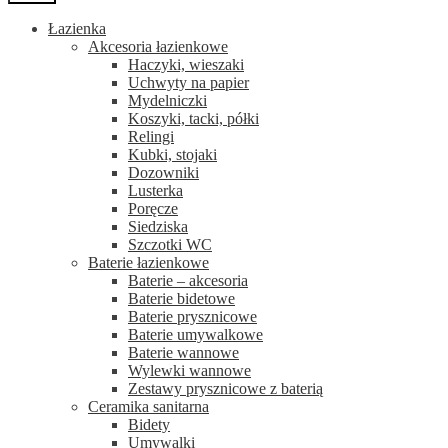
Łazienka
Akcesoria łazienkowe
Haczyki, wieszaki
Uchwyty na papier
Mydelniczki
Koszyki, tacki, półki
Relingi
Kubki, stojaki
Dozowniki
Lusterka
Poręcze
Siedziska
Szczotki WC
Baterie łazienkowe
Baterie – akcesoria
Baterie bidetowe
Baterie prysznicowe
Baterie umywalkowe
Baterie wannowe
Wylewki wannowe
Zestawy prysznicowe z baterią
Ceramika sanitarna
Bidety
Umywalki