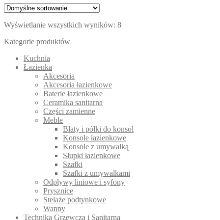
Wyświetlanie wszystkich wyników: 8
Kategorie produktów
Kuchnia
Łazienka
Akcesoria
Akcesoria łazienkowe
Baterie łazienkowe
Ceramika sanitarna
Części zamienne
Meble
Blaty i półki do konsol
Konsole łazienkowe
Konsole z umywalką
Słupki łazienkowe
Szafki
Szafki z umywalkami
Odpływy liniowe i syfony
Prysznice
Stelaże podtynkowe
Wanny
Technika Grzewcza i Sanitarna