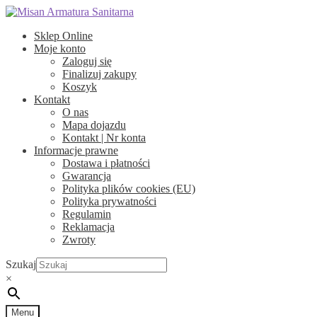
Przejdź
Przejdź
do
do
Sklep Online
nawigacji
treści
Moje konto
Zaloguj się
Finalizuj zakupy
Koszyk
Kontakt
O nas
Mapa dojazdu
Kontakt | Nr konta
Informacje prawne
Dostawa i płatności
Gwarancja
Polityka plików cookies (EU)
Polityka prywatności
Regulamin
Reklamacja
Zwroty
Szukaj
×
Menu