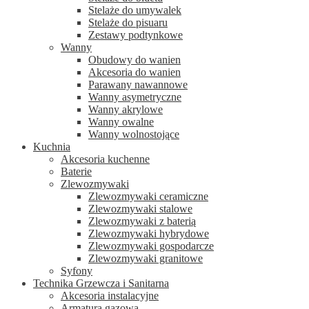
Stelaże do umywalek
Stelaże do pisuaru
Zestawy podtynkowe
Wanny
Obudowy do wanien
Akcesoria do wanien
Parawany nawannowe
Wanny asymetryczne
Wanny akrylowe
Wanny owalne
Wanny wolnostojące
Kuchnia
Akcesoria kuchenne
Baterie
Zlewozmywaki
Zlewozmywaki ceramiczne
Zlewozmywaki stalowe
Zlewozmywaki z baterią
Zlewozmywaki hybrydowe
Zlewozmywaki gospodarcze
Zlewozmywaki granitowe
Syfony
Technika Grzewcza i Sanitarna
Akcesoria instalacyjne
Armatura gazowa