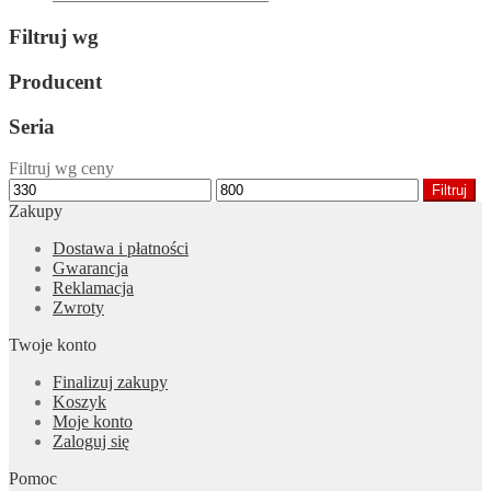
Filtruj wg
Producent
Seria
Filtruj wg ceny
Cena
Cena
Filtruj
min
max
Zakupy
Dostawa i płatności
Gwarancja
Reklamacja
Zwroty
Twoje konto
Finalizuj zakupy
Koszyk
Moje konto
Zaloguj się
Pomoc