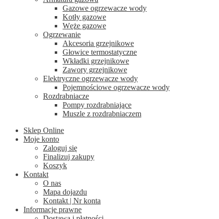
Gazowe ogrzewacze wody
Kotły gazowe
Węże gazowe
Ogrzewanie
Akcesoria grzejnikowe
Głowice termostatyczne
Wkładki grzejnikowe
Zawory grzejnikowe
Elektryczne ogrzewacze wody
Pojemnościowe ogrzewacze wody
Rozdrabniacze
Pompy rozdrabniające
Muszle z rozdrabniaczem
Sklep Online
Moje konto
Zaloguj się
Finalizuj zakupy
Koszyk
Kontakt
O nas
Mapa dojazdu
Kontakt | Nr konta
Informacje prawne
Dostawa i płatności