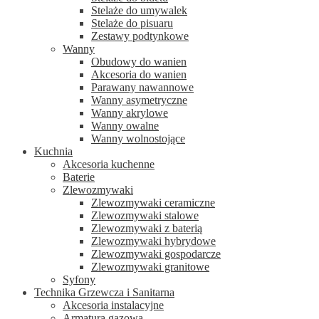
Stelaże do umywalek
Stelaże do pisuaru
Zestawy podtynkowe
Wanny
Obudowy do wanien
Akcesoria do wanien
Parawany nawannowe
Wanny asymetryczne
Wanny akrylowe
Wanny owalne
Wanny wolnostojące
Kuchnia
Akcesoria kuchenne
Baterie
Zlewozmywaki
Zlewozmywaki ceramiczne
Zlewozmywaki stalowe
Zlewozmywaki z baterią
Zlewozmywaki hybrydowe
Zlewozmywaki gospodarcze
Zlewozmywaki granitowe
Syfony
Technika Grzewcza i Sanitarna
Akcesoria instalacyjne
Armatura gazowa