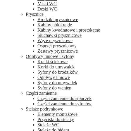
Miski WC
Deski WC
Prysznice
Brodziki prysznicowe
Kabiny półokrągłe
Kabiny kwadratowe i prostokątne
Słuchawki prysznicowe
Węże prysznicowe
Osprzęt prysznicowy
Zestawy prysznicowe
Odpływy liniowe i syfony
Kratki ściekowe
Korki do umywalek
Syfony do brodzików
Odpływy liniowe
Syfony do umywalek
Syfony do wanien
Części zamienne
Części zamienne do spłuczek
Części zamienne do syfonów
Stelaże podtynkowe
Elementy montażowe
Przyciski do stelaży
Stelaże WC
Stelaże do bidetu