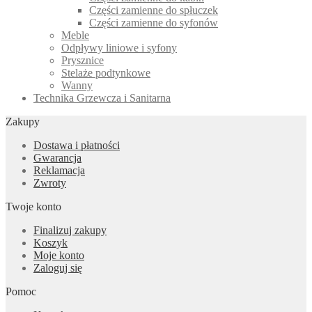
Części zamienne do spłuczek
Części zamienne do syfonów
Meble
Odpływy liniowe i syfony
Prysznice
Stelaże podtynkowe
Wanny
Technika Grzewcza i Sanitarna
Zakupy
Dostawa i płatności
Gwarancja
Reklamacja
Zwroty
Twoje konto
Finalizuj zakupy
Koszyk
Moje konto
Zaloguj się
Pomoc