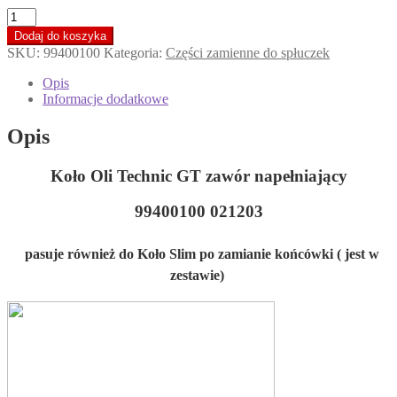
ilość
Koło
Dodaj do koszyka
Oli
SKU:
99400100
Kategoria:
Części zamienne do spłuczek
Technic
GT
Opis
zawór
Informacje dodatkowe
napełniający
Opis
Koło Oli Technic GT zawór napełniający
99400100 021203
pasuje również do Koło Slim po zamianie końcówki ( jest w
zestawie)