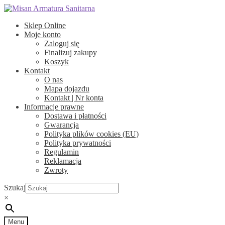
Przejdź
Przejdź
do
do
Sklep Online
nawigacji
treści
Moje konto
Zaloguj się
Finalizuj zakupy
Koszyk
Kontakt
O nas
Mapa dojazdu
Kontakt | Nr konta
Informacje prawne
Dostawa i płatności
Gwarancja
Polityka plików cookies (EU)
Polityka prywatności
Regulamin
Reklamacja
Zwroty
Szukaj
×
Menu