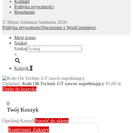
Kontakt
Polityka prywatności
Regulamin
© Misan Armatura Sanitarna 2026
Polityka prywatności
Stworzone z WooCommerce
.
Moje konto
Szukaj
Szukaj
×
Koszyk
0
Oglądasz:
Koło Oli Technic GT zawór napełniający
95.00
zł
Dodaj do koszyka
0
Twój Koszyk
Opróżnij Koszyk
Powróć do sklepu
Kontynuuj Zakupy