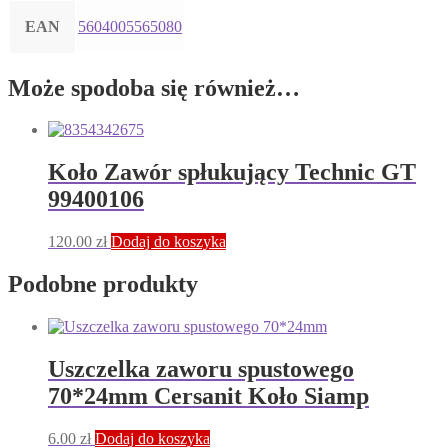
EAN
5604005565080
Może spodoba się również…
Koło Zawór spłukujący Technic GT
99400106
120.00
zł
Dodaj do koszyka
Podobne produkty
Uszczelka zaworu spustowego
70*24mm Cersanit Koło Siamp
6.00
zł
Dodaj do koszyka