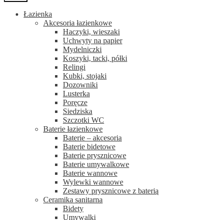
Łazienka
Akcesoria łazienkowe
Haczyki, wieszaki
Uchwyty na papier
Mydelniczki
Koszyki, tacki, półki
Relingi
Kubki, stojaki
Dozowniki
Lusterka
Poręcze
Siedziska
Szczotki WC
Baterie łazienkowe
Baterie – akcesoria
Baterie bidetowe
Baterie prysznicowe
Baterie umywalkowe
Baterie wannowe
Wylewki wannowe
Zestawy prysznicowe z baterią
Ceramika sanitarna
Bidety
Umywalki