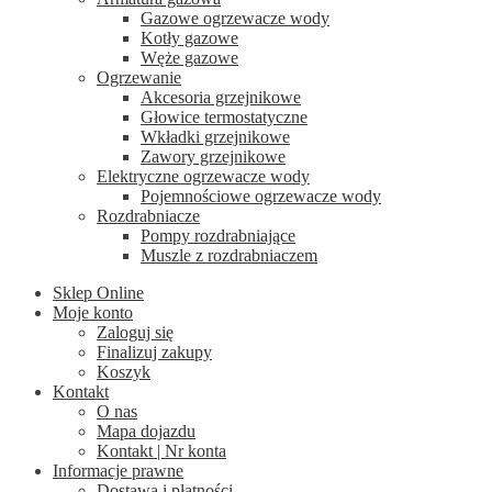
Gazowe ogrzewacze wody
Kotły gazowe
Węże gazowe
Ogrzewanie
Akcesoria grzejnikowe
Głowice termostatyczne
Wkładki grzejnikowe
Zawory grzejnikowe
Elektryczne ogrzewacze wody
Pojemnościowe ogrzewacze wody
Rozdrabniacze
Pompy rozdrabniające
Muszle z rozdrabniaczem
Sklep Online
Moje konto
Zaloguj się
Finalizuj zakupy
Koszyk
Kontakt
O nas
Mapa dojazdu
Kontakt | Nr konta
Informacje prawne
Dostawa i płatności