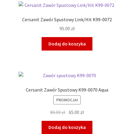
Cersanit Zawór Spustowy Link/Hit K99-0072
95.00
zł
Dodaj do koszyka
Cersanit Zawór Spustowy K99-0070 Aqua
PROMOCJA!
Pierwotna
Aktualna
80.00
zł
65.00
zł
cena
cena
wynosiła:
wynosi:
Dodaj do koszyka