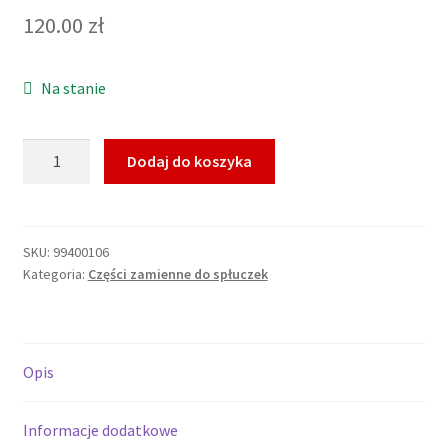
120.00
zł
Na stanie
ilość
Dodaj do koszyka
Koło
Zawór
spłukujący
Technic
SKU:
99400106
Kategoria:
Części zamienne do spłuczek
GT
99400106
Opis
Informacje dodatkowe