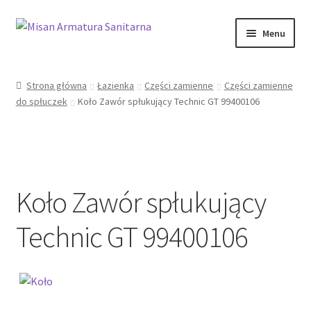
Przejdź
Przejdź
Menu
do
do
nawigacji
treści
Sklep Online
Strona główna
Łazienka
Części zamienne
Części zamienne
do spłuczek
Koło Zawór spłukujący Technic GT 99400106
Moje konto
Kontakt
Informacje prawne
Koło Zawór spłukujący
Technic GT 99400106