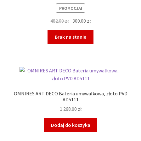
PROMOCJA!
Pierwotna
Aktualna
482.00
zł
300.00
zł
cena
cena
wynosiła:
wynosi:
Brak na stanie
482.00 zł.
300.00 zł.
OMNIRES ART DECO Bateria umywalkowa, złoto PVD
AD5111
1 268.00
zł
Dodaj do koszyka