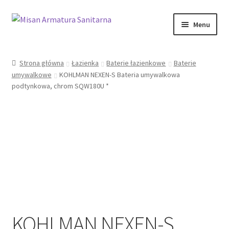
Przejdź
Przejdź
Menu
do
do
nawigacji
treści
Sklep Online
Strona główna
Łazienka
Baterie łazienkowe
Baterie
umywalkowe
KOHLMAN NEXEN-S Bateria umywalkowa
Moje konto
podtynkowa, chrom SQW180U *
Kontakt
Informacje prawne
KOHLMAN NEXEN-S