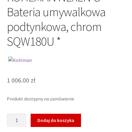
Bateria umywalkowa
podtynkowa, chrom
SQW180U *
1 006.00
zł
Produkt dostępny na zamówienie
ilość
Dodaj do koszyka
KOHLMAN
NEXEN-