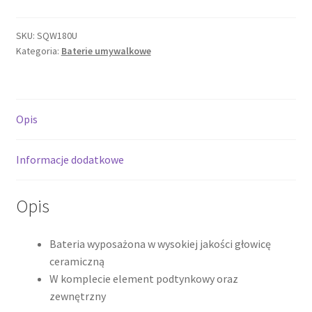
S
Bateria
SKU:
SQW180U
Kategoria:
Baterie umywalkowe
umywalkowa
podtynkowa,
chrom
SQW180U
Opis
*
Informacje dodatkowe
Opis
Bateria wyposażona w wysokiej jakości głowicę
ceramiczną
W komplecie element podtynkowy oraz
zewnętrzny