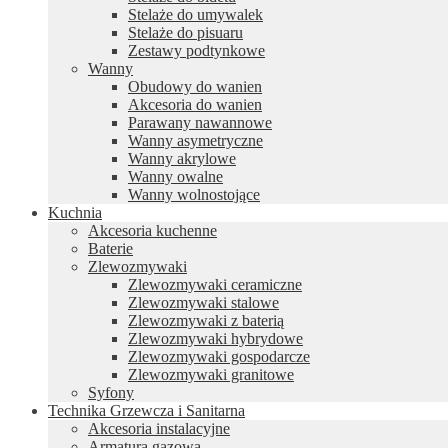
Stelaże do umywalek
Stelaże do pisuaru
Zestawy podtynkowe
Wanny
Obudowy do wanien
Akcesoria do wanien
Parawany nawannowe
Wanny asymetryczne
Wanny akrylowe
Wanny owalne
Wanny wolnostojące
Kuchnia
Akcesoria kuchenne
Baterie
Zlewozmywaki
Zlewozmywaki ceramiczne
Zlewozmywaki stalowe
Zlewozmywaki z baterią
Zlewozmywaki hybrydowe
Zlewozmywaki gospodarcze
Zlewozmywaki granitowe
Syfony
Technika Grzewcza i Sanitarna
Akcesoria instalacyjne
Armatura gazowa