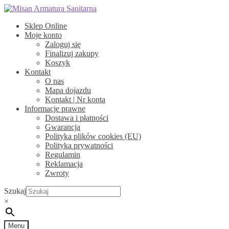
Przejdź
Przejdź
do
do
Sklep Online
nawigacji
treści
Moje konto
Zaloguj się
Finalizuj zakupy
Koszyk
Kontakt
O nas
Mapa dojazdu
Kontakt | Nr konta
Informacje prawne
Dostawa i płatności
Gwarancja
Polityka plików cookies (EU)
Polityka prywatności
Regulamin
Reklamacja
Zwroty
Szukaj
×
Menu