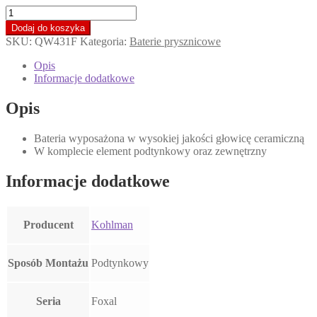
ilość
KOHLMAN
Dodaj do koszyka
FOXAL
SKU:
QW431F
Kategoria:
Baterie prysznicowe
Bateria
prysznicowa
Opis
podtynkowa
Informacje dodatkowe
z
termostatem,
Opis
chrom
QW431F
Bateria wyposażona w wysokiej jakości głowicę ceramiczną
*
W komplecie element podtynkowy oraz zewnętrzny
Informacje dodatkowe
Producent
Kohlman
Sposób Montażu
Podtynkowy
Seria
Foxal