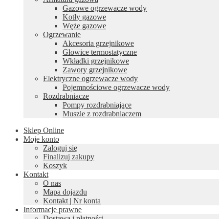
Gazowe ogrzewacze wody
Kotły gazowe
Węże gazowe
Ogrzewanie
Akcesoria grzejnikowe
Głowice termostatyczne
Wkładki grzejnikowe
Zawory grzejnikowe
Elektryczne ogrzewacze wody
Pojemnościowe ogrzewacze wody
Rozdrabniacze
Pompy rozdrabniające
Muszle z rozdrabniaczem
Sklep Online
Moje konto
Zaloguj się
Finalizuj zakupy
Koszyk
Kontakt
O nas
Mapa dojazdu
Kontakt | Nr konta
Informacje prawne
Dostawa i płatności