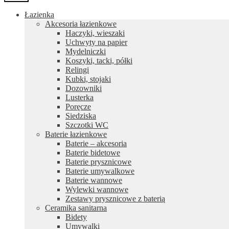
Łazienka
Akcesoria łazienkowe
Haczyki, wieszaki
Uchwyty na papier
Mydelniczki
Koszyki, tacki, półki
Relingi
Kubki, stojaki
Dozowniki
Lusterka
Poręcze
Siedziska
Szczotki WC
Baterie łazienkowe
Baterie – akcesoria
Baterie bidetowe
Baterie prysznicowe
Baterie umywalkowe
Baterie wannowe
Wylewki wannowe
Zestawy prysznicowe z baterią
Ceramika sanitarna
Bidety
Umywalki