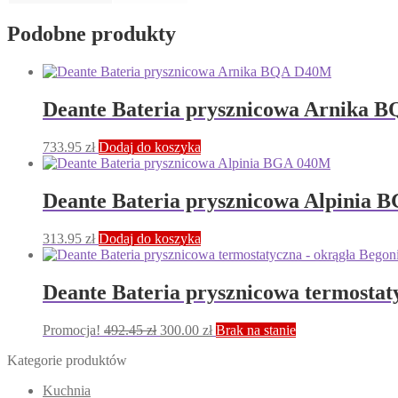
Podobne produkty
Deante Bateria prysznicowa Arnika 
733.95
zł
Dodaj do koszyka
Deante Bateria prysznicowa Alpinia
313.95
zł
Dodaj do koszyka
Deante Bateria prysznicowa termosta
Pierwotna
Aktualna
Promocja!
492.45
zł
300.00
zł
Brak na stanie
cena
cena
Kategorie produktów
wynosiła:
wynosi:
492.45 zł.
300.00 zł.
Kuchnia