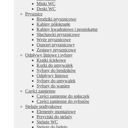
Miski WC
Deski WC
Prysznice
Brodziki prysznicowe
Kabiny półokrągłe
Kabiny kwadratowe i prostokątne
Słuchawki prysznicowe
Węże prysznicowe
Osprzęt prysznicowy
Zestawy prysznicowe
Odpływy liniowe i syfony
Kratki ściekowe
Korki do umywalek
Syfony do brodzików
Odpływy liniowe
Syfony do umywalek
Syfony do wanien
Części zamienne
Części zamienne do spłuczek
Części zamienne do syfonów
Stelaże podtynkowe
Elementy montażowe
Przyciski do stelaży
Stelaże WC
Stelaże do bidetu