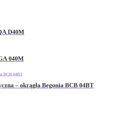
BQA D40M
 BGA 040M
tyczna – okrągła Begonia BCB 04BT