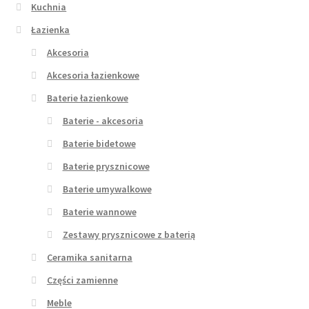
Kuchnia
Łazienka
Akcesoria
Akcesoria łazienkowe
Baterie łazienkowe
Baterie - akcesoria
Baterie bidetowe
Baterie prysznicowe
Baterie umywalkowe
Baterie wannowe
Zestawy prysznicowe z baterią
Ceramika sanitarna
Części zamienne
Meble