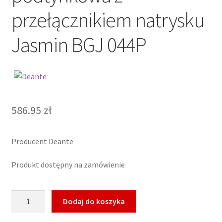
przełącznikiem natrysku
Jasmin BGJ 044P
586.95
zł
Producent Deante
Produkt dostępny na zamówienie
ilość
Dodaj do koszyka
Deante
Bateria