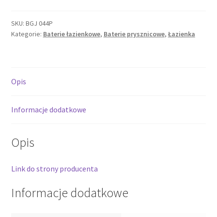
prysznicowa
podtynkowa
SKU:
BGJ 044P
Kategorie:
Baterie łazienkowe
,
Baterie prysznicowe
,
Łazienka
z
przełącznikiem
natrysku
Jasmin
Opis
BGJ
044P
Informacje dodatkowe
Opis
Link do strony producenta
Informacje dodatkowe