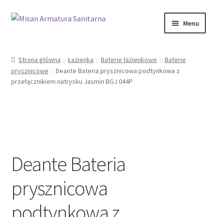
Przejdź
Przejdź
Menu
do
do
nawigacji
treści
Sklep Online
Strona główna
Łazienka
Baterie łazienkowe
Baterie
prysznicowe
Deante Bateria prysznicowa podtynkowa z
Moje konto
przełącznikiem natrysku Jasmin BGJ 044P
Kontakt
Informacje prawne
Deante Bateria
prysznicowa
podtynkowa z