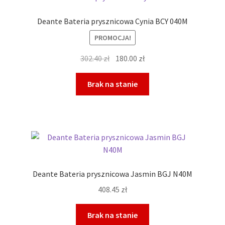
Deante Bateria prysznicowa Cynia BCY 040M
PROMOCJA!
Pierwotna
Aktualna
302.40
zł
180.00
zł
cena
cena
wynosiła:
wynosi:
Brak na stanie
302.40 zł.
180.00 zł.
Deante Bateria prysznicowa Jasmin BGJ N40M
408.45
zł
Brak na stanie