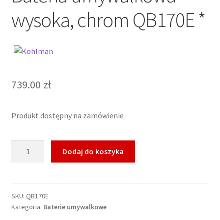
wysoka, chrom QB170E *
739.00
zł
Produkt dostępny na zamówienie
ilość
Dodaj do koszyka
KOHLMAN
EXPERIENCE
Bateria
umywalkowa
SKU:
QB170E
Kategoria:
Baterie umywalkowe
wysoka,
chrom