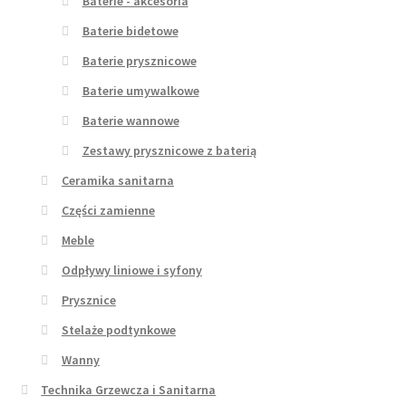
Baterie - akcesoria
Baterie bidetowe
Baterie prysznicowe
Baterie umywalkowe
Baterie wannowe
Zestawy prysznicowe z baterią
Ceramika sanitarna
Części zamienne
Meble
Odpływy liniowe i syfony
Prysznice
Stelaże podtynkowe
Wanny
Technika Grzewcza i Sanitarna