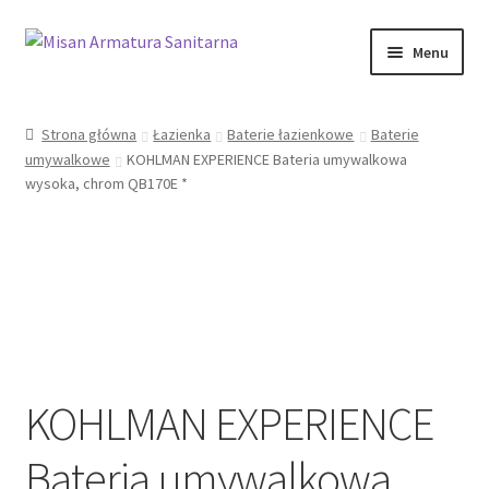
Przejdź
Przejdź
Menu
do
do
nawigacji
treści
Sklep Online
Strona główna
Łazienka
Baterie łazienkowe
Baterie
umywalkowe
KOHLMAN EXPERIENCE Bateria umywalkowa
Moje konto
wysoka, chrom QB170E *
Kontakt
Informacje prawne
KOHLMAN EXPERIENCE
Bateria umywalkowa