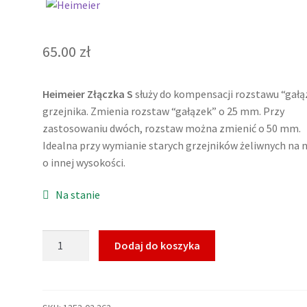
65.00
zł
Heimeier Złączka S
służy do kompensacji rozstawu “gałą
grzejnika. Zmienia rozstaw “gałązek” o 25 mm. Przy
zastosowaniu dwóch, rozstaw można zmienić o 50 mm.
Idealna przy wymianie starych grzejników żeliwnych na
o innej wysokości.
Na stanie
ilość
Dodaj do koszyka
Heimeier
Złączka
S
zmiana