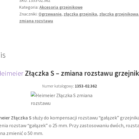
SKU:
1353-02.362
Kategoria:
Akcesoria grzejnikowe
rozstawu
Znaczniki:
Ogrzewanie
,
złączka grzejnika
,
złączka grzejnikowa
zmiana rozstawu
is
Heimeier
Złączka S – zmiana rozstawu grzejni
Numer katalogowy:
1353-02.362
eier Złączka S
służy do kompensacji rozstawu “gałązek” grzejnika
nia rozstaw “gałązek” o 25 mm. Przy zastosowaniu dwóch, rozst
na zmienić o 50 mm.