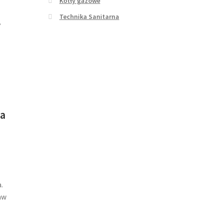
Kotły gazowe
Technika Sanitarna
,
ka
.
aw