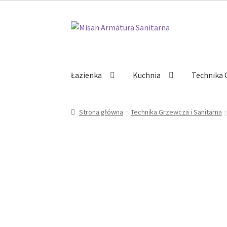
Przejdź
Przejdź
do
do
nawigacji
treści
Łazienka
Kuchnia
Technika 
Strona główna
Technika Grzewcza i Sanitarna