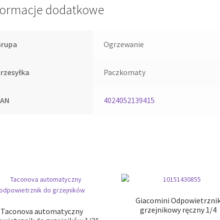
formacje dodatkowe
Grupa
Ogrzewanie
rzesyłka
Paczkomaty
EAN
4024052139415
Giacomini Odpowietrzni
grzejnikowy ręczny 1/4
Taconova automatyczny