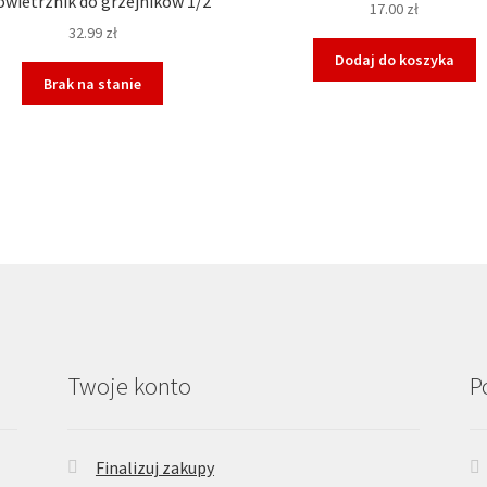
wietrznik do grzejników 1/2″
17.00
zł
32.99
zł
Dodaj do koszyka
Brak na stanie
Twoje konto
P
Finalizuj zakupy