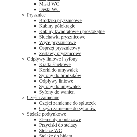
Miski WC
Deski WC
Prysznice
Brodziki prysznicowe
Kabiny półokrągłe
Kabiny kwadratowe i prostokątne
Słuchawki prysznicowe
Węże prysznicowe
Osprzęt prysznicowy
Zestawy prysznicowe
Odpływy liniowe i syfony
Kratki ściekowe
Korki do umywalek
Syfony do brodzików
Odpływy liniowe
Syfony do umywalek
Syfony do wanien
Części zamienne
Części zamienne do spłuczek
Części zamienne do syfonów
Stelaże podtynkowe
Elementy montażowe
Przyciski do stelaży
Stelaże WC
Stelaże do bidetu