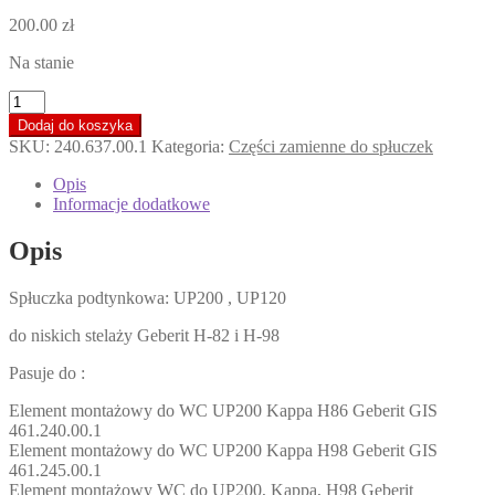
200.00
zł
Na stanie
ilość
Geberit
Dodaj do koszyka
Zawór
SKU:
240.637.00.1
Kategoria:
Części zamienne do spłuczek
spustowy
dwudzielny
Opis
z
Informacje dodatkowe
gniazdem
UP200
Opis
240.637.00.1
Spłuczka podtynkowa: UP200 , UP120
do niskich stelaży Geberit H-82 i H-98
Pasuje do :
Element montażowy do WC UP200 Kappa H86 Geberit GIS
461.240.00.1
Element montażowy do WC UP200 Kappa H98 Geberit GIS
461.245.00.1
Element montażowy WC do UP200, Kappa, H98 Geberit