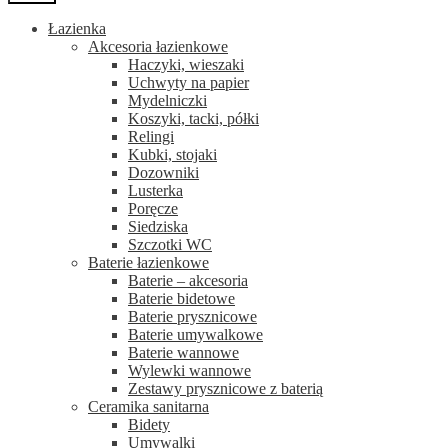
Łazienka
Akcesoria łazienkowe
Haczyki, wieszaki
Uchwyty na papier
Mydelniczki
Koszyki, tacki, półki
Relingi
Kubki, stojaki
Dozowniki
Lusterka
Poręcze
Siedziska
Szczotki WC
Baterie łazienkowe
Baterie – akcesoria
Baterie bidetowe
Baterie prysznicowe
Baterie umywalkowe
Baterie wannowe
Wylewki wannowe
Zestawy prysznicowe z baterią
Ceramika sanitarna
Bidety
Umywalki