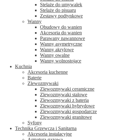
Stelaże do umywalek
Stelaże do pisuaru
Zestawy podtynkowe
Wanny
Obudowy do wanien
Akcesoria do wanien
Parawany nawannowe
Wanny asymetryczne
Wanny akrylowe
Wanny owalne
Wanny wolnostojące
Kuchnia
Akcesoria kuchenne
Baterie
Zlewozmywaki
Zlewozmywaki ceramiczne
Zlewozmywaki stalowe
Zlewozmywaki z baterią
Zlewozmywaki hybrydowe
Zlewozmywaki gospodarcze
Zlewozmywaki granitowe
Syfony
Technika Grzewcza i Sanitarna
Akcesoria instalacyjne
Armatura gazowa