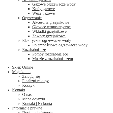
Gazowe ogrzewacze wody
Kotły gazowe
Węże gazowe
Ogrzewanie
Akcesoria grzejnikowe
Głowice termostatyczne
Wkładki grzejnikowe
Zawory grzejnikowe
Elektryczne ogrzewacze wody
Pojemnościowe ogrzewacze wody
Rozdrabniacze
Pompy rozdrabniające
Muszle z rozdrabniaczem
Sklep Online
Moje konto
Zaloguj się
Finalizuj zakupy
Koszyk
Kontakt
O nas
Mapa dojazdu
Kontakt | Nr konta
Informacje prawne
Dostawa i płatności