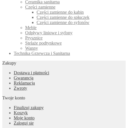
Ceramika sanitarna
Części zamienne
Części zamienne do kabin
Części zamienne do spłuczek
Części zamienne do syfonów
Meble
Odpływy liniowe i syfony
Prysznice
Stelaże podtynkowe
Wanny
Technika Grzewcza i Sanitarna
Zakupy
Dostawa i płatności
Gwarancja
Reklamacja
Zwroty
Twoje konto
Finalizuj zakupy
Koszyk
Moje konto
Zaloguj się