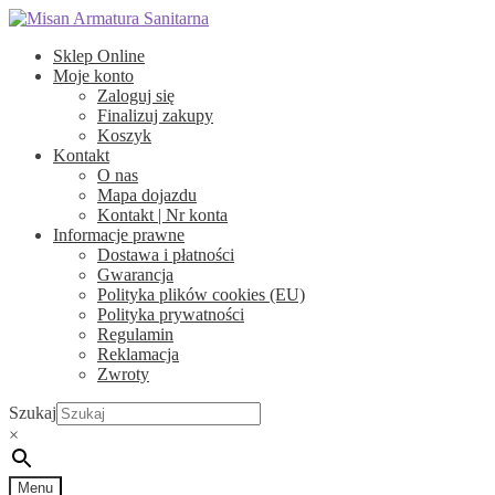
Przejdź
Przejdź
do
do
Sklep Online
nawigacji
treści
Moje konto
Zaloguj się
Finalizuj zakupy
Koszyk
Kontakt
O nas
Mapa dojazdu
Kontakt | Nr konta
Informacje prawne
Dostawa i płatności
Gwarancja
Polityka plików cookies (EU)
Polityka prywatności
Regulamin
Reklamacja
Zwroty
Szukaj
×
Menu