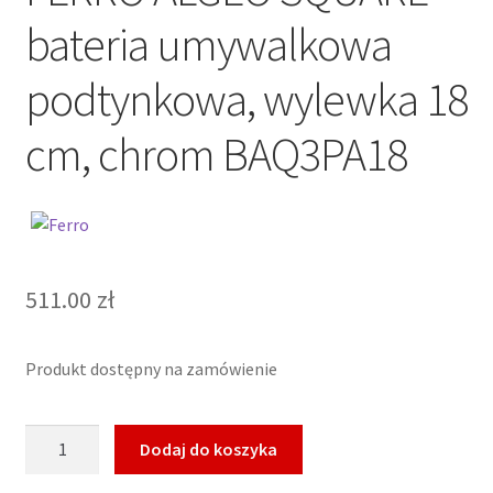
bateria umywalkowa
podtynkowa, wylewka 18
cm, chrom BAQ3PA18
511.00
zł
Produkt dostępny na zamówienie
ilość
Dodaj do koszyka
FERRO
ALGEO