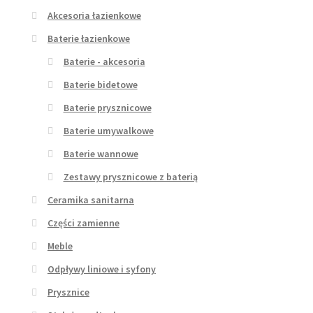
Akcesoria łazienkowe
Baterie łazienkowe
Baterie - akcesoria
Baterie bidetowe
Baterie prysznicowe
Baterie umywalkowe
Baterie wannowe
Zestawy prysznicowe z baterią
Ceramika sanitarna
Części zamienne
Meble
Odpływy liniowe i syfony
Prysznice