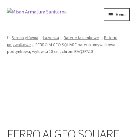
Przejdź
Przejdź
Menu
do
do
nawigacji
treści
Sklep Online
Strona główna
Łazienka
Baterie łazienkowe
Baterie
umywalkowe
FERRO ALGEO SQUARE bateria umywalkowa
Moje konto
podtynkowa, wylewka 18 cm, chrom BAQ3PA18
Kontakt
Informacje prawne
FERRO ALGEO SQUARE