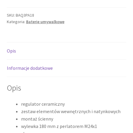
SQUARE
bateria
SKU:
BAQ3PA18
Kategoria:
Baterie umywalkowe
umywalkowa
podtynkowa,
wylewka
18
Opis
cm,
chrom
BAQ3PA18
Informacje dodatkowe
Opis
regulator ceramiczny
zestaw elementów wewnętrznych i natynkowych
montaż ścienny
wylewka 180 mm z perlatorem M24x1