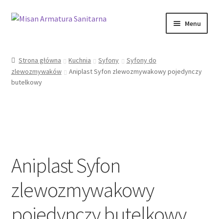
Przejdź
Przejdź
Menu
do
do
nawigacji
treści
Sklep Online
Strona główna
Kuchnia
Syfony
Syfony do
zlewozmywaków
Aniplast Syfon zlewozmywakowy pojedynczy
Moje konto
butelkowy
Kontakt
Informacje prawne
Aniplast Syfon
zlewozmywakowy
pojedynczy butelkowy