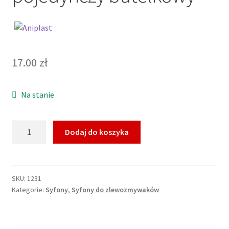
17.00
zł
Na stanie
ilość
Dodaj do koszyka
Aniplast
Syfon
zlewozmywakowy
pojedynczy
SKU:
1231
Kategorie:
Syfony
,
Syfony do zlewozmywaków
butelkowy