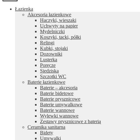
Łazienka
Akcesoria łazienkowe
Haczyki, wieszaki
Uchwyty na papier
Mydelniczki
Koszyki, tacki, półki
Relingi
Kubki, stojaki
Dozowniki
Lusterka
Poręcze
Siedziska
Szczotki WC
Baterie łazienkowe
Baterie – akcesoria
Baterie bidetowe
Baterie prysznicowe
Baterie umywalkowe
Baterie wannowe
Wylewki wannowe
Zestawy prysznicowe z baterią
Ceramika sanitarna
Bidety
Umywalki