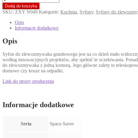
Syfon
Dodaj do koszyka
do
SKU:
ZXY N949
Kategorie:
Kuchnia
,
Syfony
,
Syfony do zlewozmy
zlewozmywaka
granitowego
Opis
1-
Informacje dodatkowe
komorowego
-
Opis
Space-
Saver
Syfon do zlewozmywaka granitowego jest na co dzień mało widoczny,
według innowacyjnych projektów, aby spełnić te oczekiwania. Ponad
do zlewozmywaka z jedną komorą. Jego główne zalety to teleskopowa
domowe czy kosze na odpadki.
Link do strony producenta
Informacje dodatkowe
Seria
Space-Saver