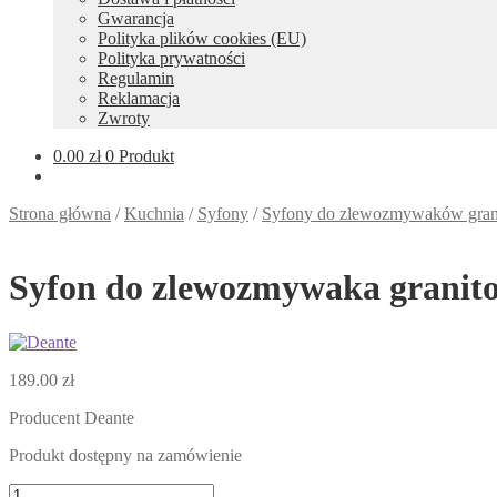
Gwarancja
Polityka plików cookies (EU)
Polityka prywatności
Regulamin
Reklamacja
Zwroty
0.00
zł
0 Produkt
Strona główna
/
Kuchnia
/
Syfony
/
Syfony do zlewozmywaków gran
Syfon do zlewozmywaka granit
189.00
zł
Producent Deante
Produkt dostępny na zamówienie
ilość