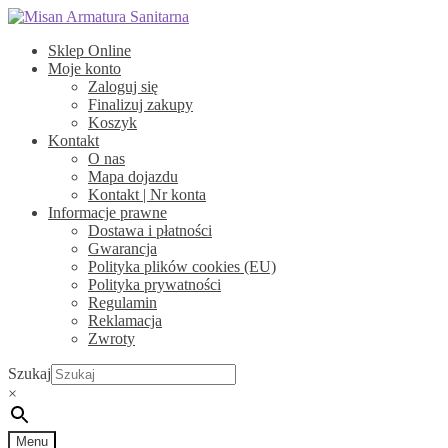
Przejdź
Przejdź
do
do
Sklep Online
nawigacji
treści
Moje konto
Zaloguj się
Finalizuj zakupy
Koszyk
Kontakt
O nas
Mapa dojazdu
Kontakt | Nr konta
Informacje prawne
Dostawa i płatności
Gwarancja
Polityka plików cookies (EU)
Polityka prywatności
Regulamin
Reklamacja
Zwroty
Szukaj
×
Menu