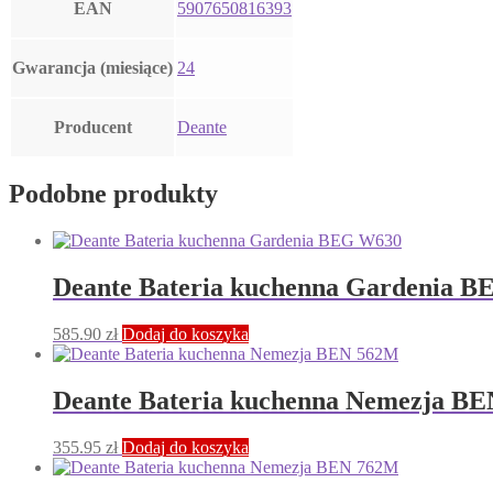
EAN
5907650816393
Gwarancja (miesiące)
24
Producent
Deante
Podobne produkty
Deante Bateria kuchenna Gardenia 
585.90
zł
Dodaj do koszyka
Deante Bateria kuchenna Nemezja B
355.95
zł
Dodaj do koszyka