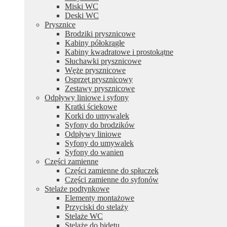
Miski WC
Deski WC
Prysznice
Brodziki prysznicowe
Kabiny półokrągłe
Kabiny kwadratowe i prostokątne
Słuchawki prysznicowe
Węże prysznicowe
Osprzęt prysznicowy
Zestawy prysznicowe
Odpływy liniowe i syfony
Kratki ściekowe
Korki do umywalek
Syfony do brodzików
Odpływy liniowe
Syfony do umywalek
Syfony do wanien
Części zamienne
Części zamienne do spłuczek
Części zamienne do syfonów
Stelaże podtynkowe
Elementy montażowe
Przyciski do stelaży
Stelaże WC
Stelaże do bidetu