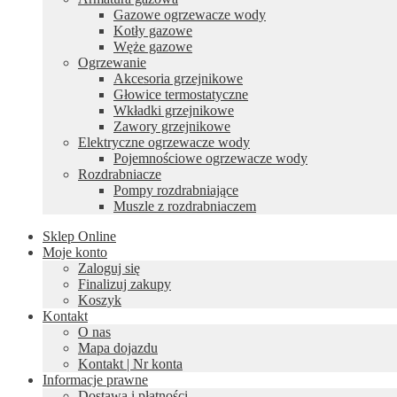
Gazowe ogrzewacze wody
Kotły gazowe
Węże gazowe
Ogrzewanie
Akcesoria grzejnikowe
Głowice termostatyczne
Wkładki grzejnikowe
Zawory grzejnikowe
Elektryczne ogrzewacze wody
Pojemnościowe ogrzewacze wody
Rozdrabniacze
Pompy rozdrabniające
Muszle z rozdrabniaczem
Sklep Online
Moje konto
Zaloguj się
Finalizuj zakupy
Koszyk
Kontakt
O nas
Mapa dojazdu
Kontakt | Nr konta
Informacje prawne
Dostawa i płatności