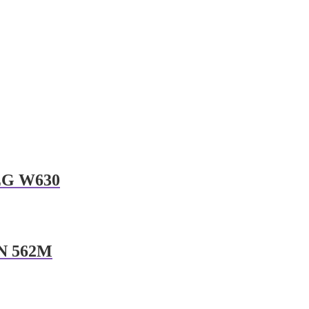
BEG W630
EN 562M