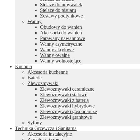
Stelaże do umywalek
Stelaże do pisuaru
Zestawy podtynkowe
Wanny
Obudowy do wanien
Akcesoria do wanien
Parawany nawannowe
Wanny asymetryczne
Wanny akrylowe
Wanny owalne
Wanny wolnostojące
Kuchnia
Akcesoria kuchenne
Baterie
Zlewozmywaki
Zlewozmywaki ceramiczne
Zlewozmywaki stalowe
Zlewozmywaki z baterią
Zlewozmywaki hybrydowe
Zlewozmywaki gospodarcze
Zlewozmywaki granitowe
Syfony
Technika Grzewcza i Sanitarna
Akcesoria instalacyjne
Armatura gazowa