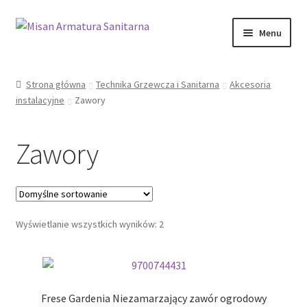
Przejdź
Przejdź
Menu
do
do
nawigacji
treści
Sklep Online
Strona główna
Technika Grzewcza i Sanitarna
Akcesoria
instalacyjne
Zawory
Moje konto
Kontakt
Zawory
Informacje prawne
Wyświetlanie wszystkich wyników: 2
Frese Gardenia Niezamarzający zawór ogrodowy