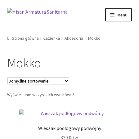
Przejdź
Przejdź
Menu
do
do
nawigacji
treści
Sklep Online
Strona główna
Łazienka
Akcesoria
Mokko
Moje konto
Mokko
Kontakt
Informacje prawne
Wyświetlanie wszystkich wyników: 2
Wieszak podłogowy podwójny
339.00
zł