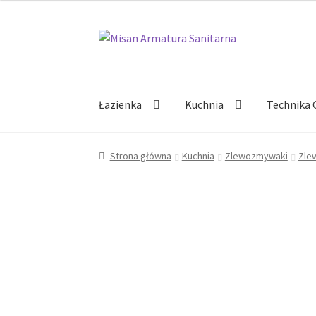
Przejdź
Przejdź
do
do
nawigacji
treści
Łazienka
Kuchnia
Technika 
Strona główna
Kuchnia
Zlewozmywaki
Zle