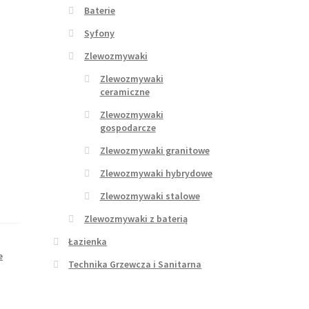
Baterie
Syfony
Zlewozmywaki
Zlewozmywaki
ceramiczne
Zlewozmywaki
gospodarcze
Zlewozmywaki granitowe
Zlewozmywaki hybrydowe
Zlewozmywaki stalowe
Zlewozmywaki z baterią
Łazienka
e
Technika Grzewcza i Sanitarna