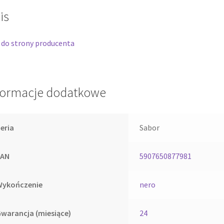
is
 do strony producenta
formacje dodatkowe
eria
Sabor
EAN
5907650877981
Wykończenie
nero
warancja (miesiące)
24