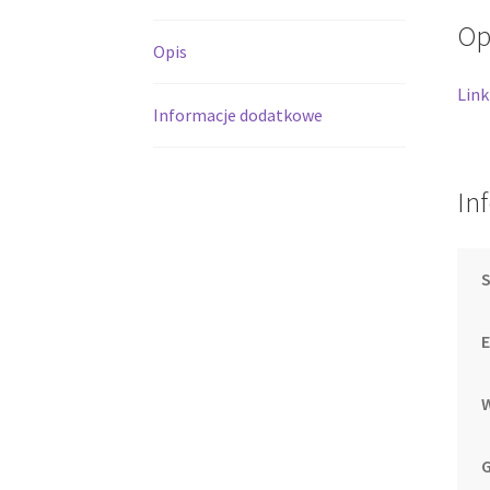
Op
Opis
Link
Informacje dodatkowe
In
S
G