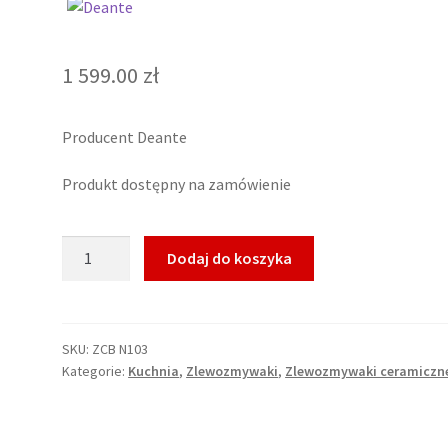
1 599.00
zł
Producent Deante
Produkt dostępny na zamówienie
ilość
Dodaj do koszyka
Zlewozmywak
ceramiczny
1-
komorowy
SKU:
ZCB N103
Kategorie:
Kuchnia
,
Zlewozmywaki
,
Zlewozmywaki ceramiczn