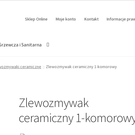
Sklep Online
Moje konto
Kontakt
Informacje pra
Grzewcza i Sanitarna
wozmywaki ceramiczne
Zlewozmywak ceramiczny 1-komorowy
Zlewozmywak
ceramiczny 1-komorow