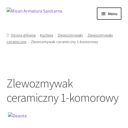
Przejdź
Przejdź
Menu
do
do
nawigacji
treści
Sklep Online
Strona główna
Kuchnia
Zlewozmywaki
Zlewozmywaki
ceramiczne
Zlewozmywak ceramiczny 1-komorowy
Moje konto
Kontakt
Informacje prawne
Zlewozmywak
ceramiczny 1-komorowy