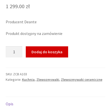
1 299.00
zł
Producent Deante
Produkt dostępny na zamówienie
ilość
Dodaj do koszyka
Zlewozmywak
ceramiczny
1-
komorowy
SKU:
ZCB A103
Kategorie:
Kuchnia
,
Zlewozmywaki
,
Zlewozmywaki ceramiczne
Opis