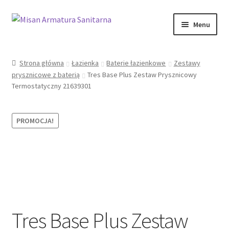
Przejdź
Przejdź
Menu
do
do
nawigacji
treści
Sklep Online
Strona główna
Łazienka
Baterie łazienkowe
Zestawy
prysznicowe z baterią
Tres Base Plus Zestaw Prysznicowy
Moje konto
Termostatyczny 21639301
Kontakt
PROMOCJA!
Informacje prawne
Tres Base Plus Zestaw