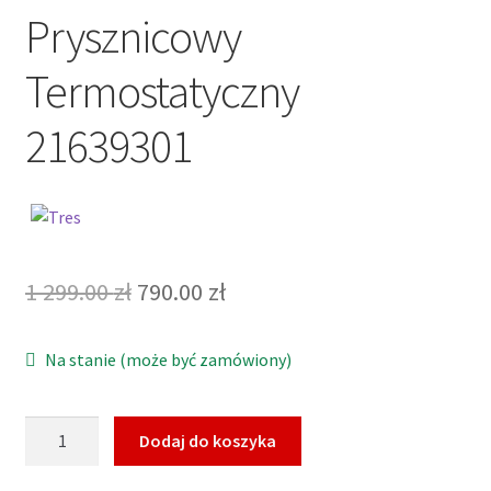
Prysznicowy
Termostatyczny
21639301
Pierwotna
Aktualna
1 299.00
zł
790.00
zł
cena
cena
Na stanie (może być zamówiony)
wynosiła:
wynosi:
1
790.00 zł.
ilość
Dodaj do koszyka
299.00 zł.
Tres
Base