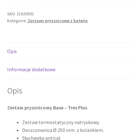
Plus
Zestaw
SKU:
21639301
Kategoria:
Zestawy prysznicowe z baterią
Prysznicowy
Termostatyczny
21639301
Opis
Informacje dodatkowe
Opis
Zestaw prysznicowy Base – Tres Plus
Zestaw termostatyczny natryskowy
Deszczownica Ø 250 mm. z kolankiem.
Słuchawka antical.