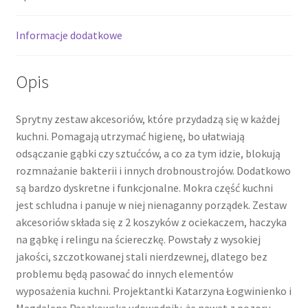
Informacje dodatkowe
Opis
Sprytny zestaw akcesoriów, które przydadzą się w każdej
kuchni. Pomagają utrzymać higienę, bo ułatwiają
odsączanie gąbki czy sztućców, a co za tym idzie, blokują
rozmnażanie bakterii i innych drobnoustrojów. Dodatkowo
są bardzo dyskretne i funkcjonalne. Mokra część kuchni
jest schludna i panuje w niej nienaganny porządek. Zestaw
akcesoriów składa się z 2 koszyków z ociekaczem, haczyka
na gąbkę i relingu na ściereczkę. Powstały z wysokiej
jakości, szczotkowanej stali nierdzewnej, dlatego bez
problemu będą pasować do innych elementów
wyposażenia kuchni. Projektantki Katarzyna Łogwinienko i
Magdalena Paszkowska udowodniły, że nawet z pozoru