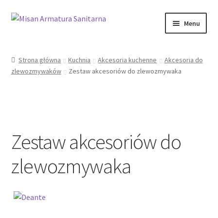
Przejdź
Przejdź
Menu
do
do
nawigacji
treści
Sklep Online
Strona główna
Kuchnia
Akcesoria kuchenne
Akcesoria do
zlewozmywaków
Zestaw akcesoriów do zlewozmywaka
Moje konto
Kontakt
Informacje prawne
Zestaw akcesoriów do
zlewozmywaka