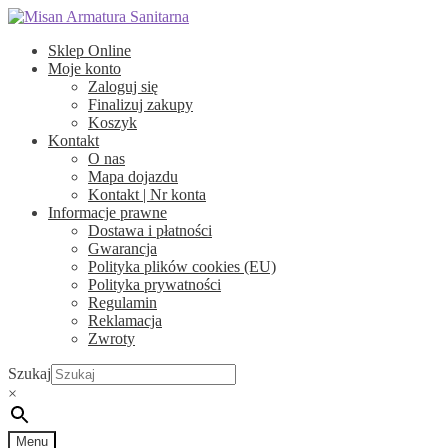
Przejdź
Przejdź
do
do
Sklep Online
nawigacji
treści
Moje konto
Zaloguj się
Finalizuj zakupy
Koszyk
Kontakt
O nas
Mapa dojazdu
Kontakt | Nr konta
Informacje prawne
Dostawa i płatności
Gwarancja
Polityka plików cookies (EU)
Polityka prywatności
Regulamin
Reklamacja
Zwroty
Szukaj
×
Menu