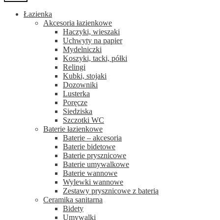
Łazienka
Akcesoria łazienkowe
Haczyki, wieszaki
Uchwyty na papier
Mydelniczki
Koszyki, tacki, półki
Relingi
Kubki, stojaki
Dozowniki
Lusterka
Poręcze
Siedziska
Szczotki WC
Baterie łazienkowe
Baterie – akcesoria
Baterie bidetowe
Baterie prysznicowe
Baterie umywalkowe
Baterie wannowe
Wylewki wannowe
Zestawy prysznicowe z baterią
Ceramika sanitarna
Bidety
Umywalki