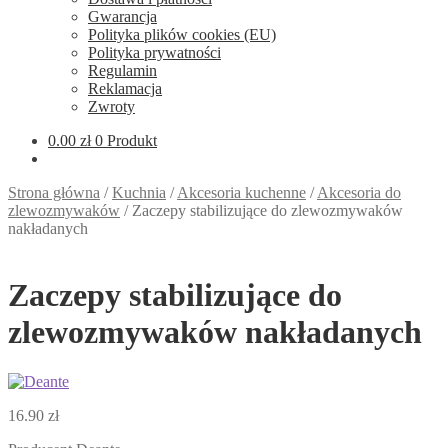
Gwarancja
Polityka plików cookies (EU)
Polityka prywatności
Regulamin
Reklamacja
Zwroty
0.00
zł
0 Produkt
Strona główna
/
Kuchnia
/
Akcesoria kuchenne
/
Akcesoria do
zlewozmywaków
/
Zaczepy stabilizujące do zlewozmywaków
nakładanych
Zaczepy stabilizujące do
zlewozmywaków nakładanych
16.90
zł