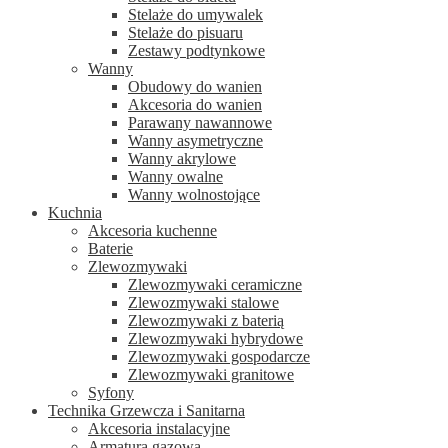
Stelaże do umywalek
Stelaże do pisuaru
Zestawy podtynkowe
Wanny
Obudowy do wanien
Akcesoria do wanien
Parawany nawannowe
Wanny asymetryczne
Wanny akrylowe
Wanny owalne
Wanny wolnostojące
Kuchnia
Akcesoria kuchenne
Baterie
Zlewozmywaki
Zlewozmywaki ceramiczne
Zlewozmywaki stalowe
Zlewozmywaki z baterią
Zlewozmywaki hybrydowe
Zlewozmywaki gospodarcze
Zlewozmywaki granitowe
Syfony
Technika Grzewcza i Sanitarna
Akcesoria instalacyjne
Armatura gazowa