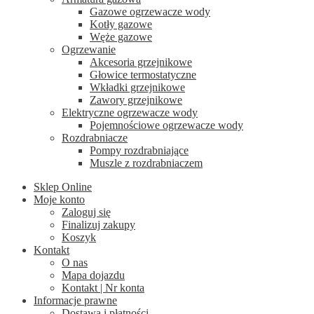
Gazowe ogrzewacze wody
Kotły gazowe
Węże gazowe
Ogrzewanie
Akcesoria grzejnikowe
Głowice termostatyczne
Wkładki grzejnikowe
Zawory grzejnikowe
Elektryczne ogrzewacze wody
Pojemnościowe ogrzewacze wody
Rozdrabniacze
Pompy rozdrabniające
Muszle z rozdrabniaczem
Sklep Online
Moje konto
Zaloguj się
Finalizuj zakupy
Koszyk
Kontakt
O nas
Mapa dojazdu
Kontakt | Nr konta
Informacje prawne
Dostawa i płatności