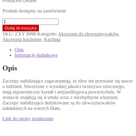
Producent Deante
Produkt dostępny na zamówienie
ilość
Zaczepy
Dodaj do koszyka
stabilizujące
SKU:
ZXY 9998
Kategorie:
Akcesoria do zlewozmywaków
,
do
Akcesoria kuchenne
,
Kuchnia
zlewozmywaków
nakładanych
Opis
Informacje dodatkowe
Opis
Zaczepy stabilizujące zagwarantują, że zlew nie przesunie się nawet
o milimetr. Stworzone z wysokiej jakości tworzywa sztucznego,
mają ergonomiczny kształt i antypoślizgową powierzchnię. W
zestawie znajdują się 4 sztuki wraz z niezbędnymi wkrętami.
Zaczepy stabilizujące dedykowane są do zlewozmywaków
nakładanych na wierzch blatu.
Link do strony producenta