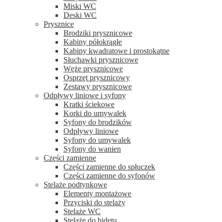
Miski WC
Deski WC
Prysznice
Brodziki prysznicowe
Kabiny półokrągłe
Kabiny kwadratowe i prostokątne
Słuchawki prysznicowe
Węże prysznicowe
Osprzęt prysznicowy
Zestawy prysznicowe
Odpływy liniowe i syfony
Kratki ściekowe
Korki do umywalek
Syfony do brodzików
Odpływy liniowe
Syfony do umywalek
Syfony do wanien
Części zamienne
Części zamienne do spłuczek
Części zamienne do syfonów
Stelaże podtynkowe
Elementy montażowe
Przyciski do stelaży
Stelaże WC
Stelaże do bidetu