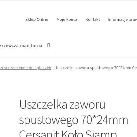
Sklep Online
Moje konto
Kontakt
Informacje pra
Grzewcza i Sanitarna
zęści zamienne do spłuczek
Uszczelka zaworu spustowego 70*24mm Cer
Uszczelka zaworu
spustowego 70*24mm
Cersanit Koło Siamp