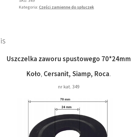
SKU:
349
Kategoria:
Części zamienne do spłuczek
Cersanit
Koło
Siamp
is
Uszczelka zaworu spustowego 70*24mm
Koło
,
Cersanit,
Siamp, Roca
.
nr kat. 349