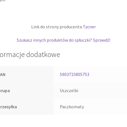
Link do strony producenta
Tycner
Szukasz innych produktów do spłuczki? Sprawdź!
formacje dodatkowe
EAN
5903715805753
Grupa
Uszczelki
rzesyłka
Paczkomaty