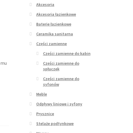
Akcesoria
Akcesoria łazienkowe
Baterie łazienkowe
Ceramika sanitarna
Części zamienne
Części zamienne do kabin
lemu
Części zamienne do
spłuczek
Części zamienne do
syfonów
Meble
Odpływy liniowe i syfony
Prysznice
Stelaże podtynkowe