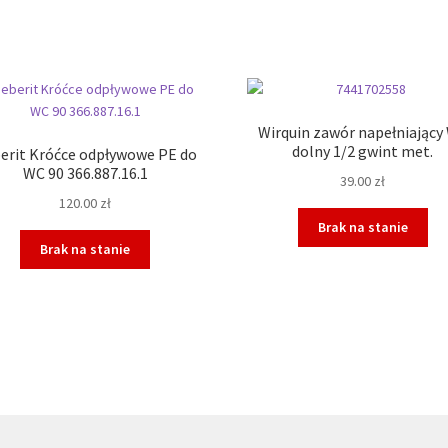
Wirquin zawór napełniający
dolny 1/2 gwint met.
erit Króćce odpływowe PE do
WC 90 366.887.16.1
39.00
zł
120.00
zł
Brak na stanie
Brak na stanie