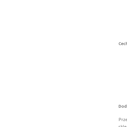
Cec
Dod
Prz
skle