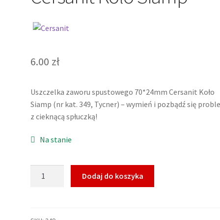
6.00
zł
Uszczelka zaworu spustowego 70*24mm Cersanit Koło
Siamp (nr kat. 349, Tycner) – wymień i pozbądź się prob
z cieknącą spłuczką!
Na stanie
ilość
Dodaj do koszyka
Uszczelka
zaworu
spustowego
70*24mm