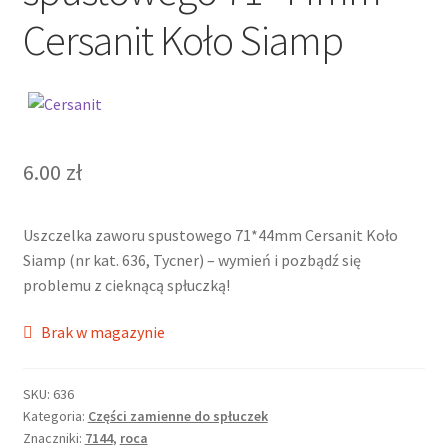
Cersanit Koło Siamp
6.00
zł
Uszczelka zaworu spustowego 71*44mm Cersanit Koło
Siamp (nr kat. 636, Tycner) – wymień i pozbądź się
problemu z cieknącą spłuczką!
Brak w magazynie
SKU:
636
Kategoria:
Części zamienne do spłuczek
Znaczniki:
7144
,
roca