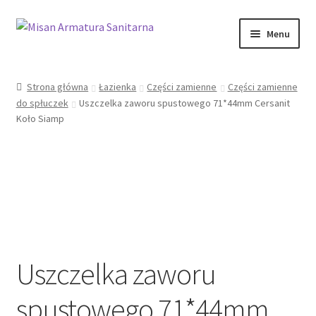
Przejdź
Przejdź
Menu
do
do
nawigacji
treści
Sklep Online
Strona główna
Łazienka
Części zamienne
Części zamienne
do spłuczek
Uszczelka zaworu spustowego 71*44mm Cersanit
Moje konto
Koło Siamp
Kontakt
Informacje prawne
Uszczelka zaworu
spustowego 71*44mm