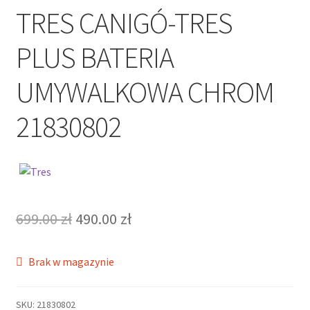
TRES CANIGÓ-TRES
PLUS BATERIA
UMYWALKOWA CHROM
21830802
Pierwotna
Aktualna
699.00
zł
490.00
zł
cena
cena
Brak w magazynie
wynosiła:
wynosi:
699.00 zł.
490.00 zł.
SKU:
21830802