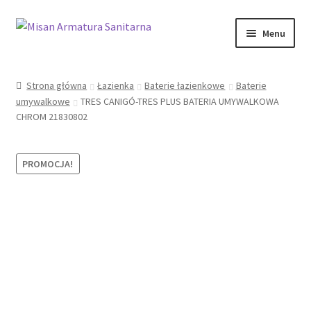
Przejdź
Przejdź
Menu
do
do
nawigacji
treści
Sklep Online
Strona główna
Łazienka
Baterie łazienkowe
Baterie
umywalkowe
TRES CANIGÓ-TRES PLUS BATERIA UMYWALKOWA
Moje konto
CHROM 21830802
Kontakt
PROMOCJA!
Informacje prawne