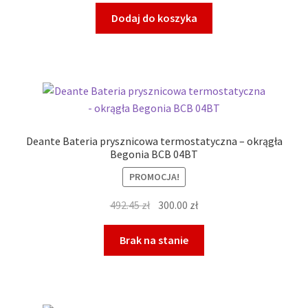
Dodaj do koszyka
Deante Bateria prysznicowa termostatyczna – okrągła
Begonia BCB 04BT
PROMOCJA!
Pierwotna
Aktualna
492.45
zł
300.00
zł
cena
cena
wynosiła:
wynosi:
Brak na stanie
492.45 zł.
300.00 zł.