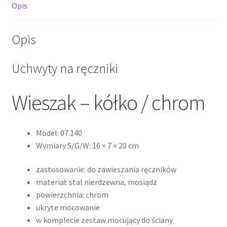
Opis
chrom
Model:
07.140
Opis
Uchwyty na ręczniki
Wieszak – kółko / chrom
Model:
07.140
Wymiary S/G/W:
16 × 7 × 20 cm
zastosowanie: do zawieszania ręczników
materiał: stal nierdzewna, mosiądz
powierzchnia: chrom
ukryte mocowanie
w komplecie zestaw mocujący do ściany