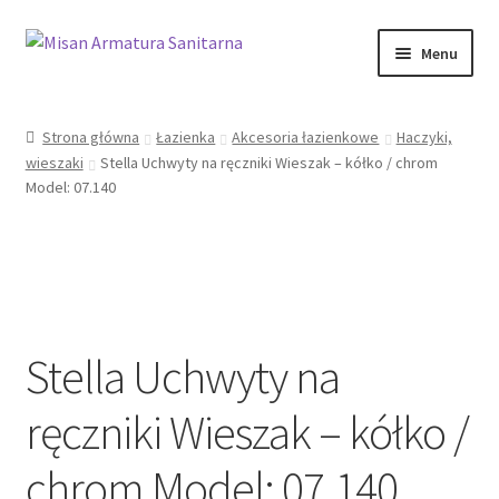
Przejdź
Przejdź
Menu
do
do
nawigacji
treści
Sklep Online
Strona główna
Łazienka
Akcesoria łazienkowe
Haczyki,
wieszaki
Stella Uchwyty na ręczniki Wieszak – kółko / chrom
Moje konto
Model: 07.140
Kontakt
Informacje prawne
Stella Uchwyty na
ręczniki Wieszak – kółko /
chrom Model: 07.140