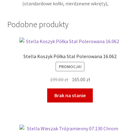
(standardowe kołki, nierdzewne wkręty),
Podobne produkty
Stella Koszyk Półka Stal Polerowana 16.062
PROMOCJA!
Pierwotna
Aktualna
199.00
zł
165.00
zł
cena
cena
wynosiła:
wynosi:
Brak na stanie
199.00 zł.
165.00 zł.