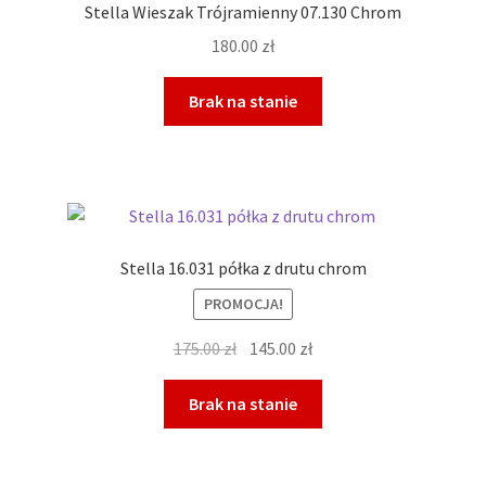
Stella Wieszak Trójramienny 07.130 Chrom
180.00
zł
Brak na stanie
Stella 16.031 półka z drutu chrom
PROMOCJA!
Pierwotna
Aktualna
175.00
zł
145.00
zł
cena
cena
wynosiła:
wynosi:
Brak na stanie
175.00 zł.
145.00 zł.