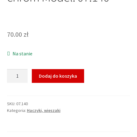
70.00
zł
Na stanie
ilość
Dodaj do koszyka
Stella
Uchwyty
na
ręczniki
SKU:
07.140
Kategoria:
Haczyki, wieszaki
Wieszak
–
kółko
/