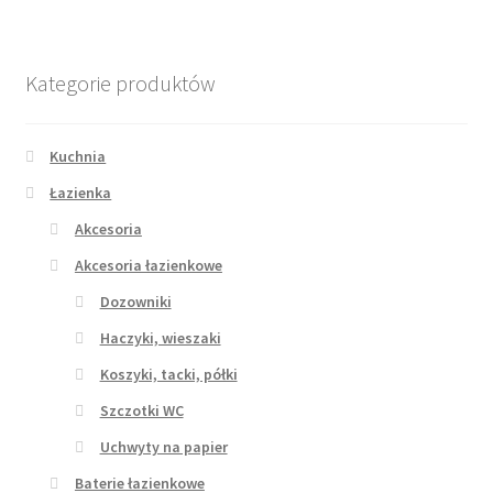
Kategorie produktów
Kuchnia
Łazienka
Akcesoria
Akcesoria łazienkowe
Dozowniki
Haczyki, wieszaki
Koszyki, tacki, półki
Szczotki WC
Uchwyty na papier
Baterie łazienkowe