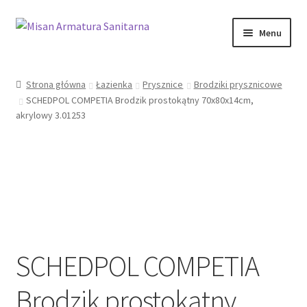
Przejdź
Przejdź
Menu
do
do
nawigacji
treści
Sklep Online
Strona główna
Łazienka
Prysznice
Brodziki prysznicowe
SCHEDPOL COMPETIA Brodzik prostokątny 70x80x14cm,
Moje konto
akrylowy 3.01253
Kontakt
Informacje prawne
SCHEDPOL COMPETIA
Brodzik prostokątny