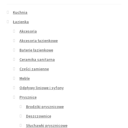
Kuchnia
Łazienka
Akcesoria
Akcesoria łazienkowe
Baterie łazienkowe
Ceramika sanitarna
Części zamienne
Meble
Odpływy liniowe i syfony
Prysznice
Brodziki prysznicowe
Deszczownice
Słuchawki prysznicowe