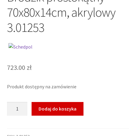
70x80x14cm, akrylowy
3.01253
723.00
zł
Produkt dostępny na zamówienie
ilość
Dodaj do koszyka
SCHEDPOL
COMPETIA
Brodzik
prostokątny