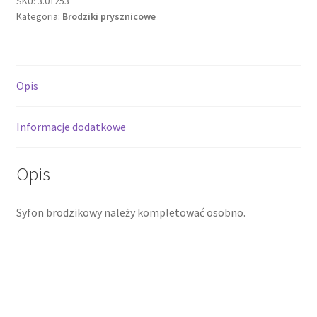
SKU:
3.01253
Kategoria:
Brodziki prysznicowe
70x80x14cm,
akrylowy
3.01253
Opis
Informacje dodatkowe
Opis
Syfon brodzikowy należy kompletować osobno.