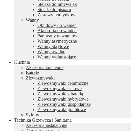
Stelaże do umywalek
Stelaże do pisuaru
Zestawy podtynkowe
Wanny
Obudowy do wanien
Akcesoria do wanien
Parawany nawannowe
Wanny asymetryczne
Wanny akrylowe
Wanny owalne
Wanny wolnostojące
Kuchnia
Akcesoria kuchenne
Baterie
Zlewozmywaki
Zlewozmywaki ceramiczne
Zlewozmywaki stalowe
Zlewozmywaki z baterią
Zlewozmywaki hybrydowe
Zlewozmywaki gospodarcze
Zlewozmywaki granitowe
Syfony
Technika Grzewcza i Sanitarna
Akcesoria instalacyjne
Armatura gazowa