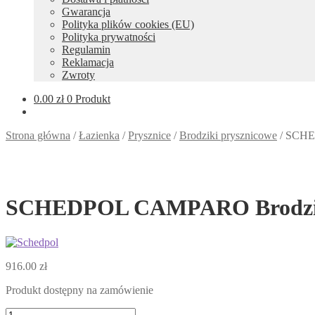
Gwarancja
Polityka plików cookies (EU)
Polityka prywatności
Regulamin
Reklamacja
Zwroty
0.00
zł
0 Produkt
Strona główna
/
Łazienka
/
Prysznice
/
Brodziki prysznicowe
/
SCHED
SCHEDPOL CAMPARO Brodzik pr
916.00
zł
Produkt dostępny na zamówienie
ilość