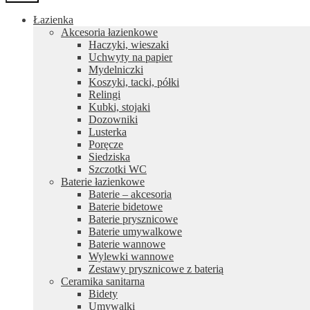
Łazienka
Akcesoria łazienkowe
Haczyki, wieszaki
Uchwyty na papier
Mydelniczki
Koszyki, tacki, półki
Relingi
Kubki, stojaki
Dozowniki
Lusterka
Poręcze
Siedziska
Szczotki WC
Baterie łazienkowe
Baterie – akcesoria
Baterie bidetowe
Baterie prysznicowe
Baterie umywalkowe
Baterie wannowe
Wylewki wannowe
Zestawy prysznicowe z baterią
Ceramika sanitarna
Bidety
Umywalki