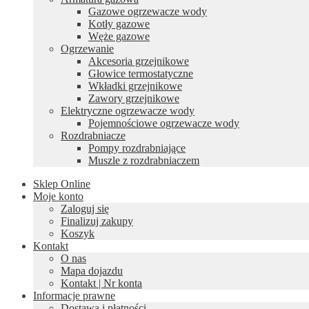
Gazowe ogrzewacze wody
Kotły gazowe
Węże gazowe
Ogrzewanie
Akcesoria grzejnikowe
Głowice termostatyczne
Wkładki grzejnikowe
Zawory grzejnikowe
Elektryczne ogrzewacze wody
Pojemnościowe ogrzewacze wody
Rozdrabniacze
Pompy rozdrabniające
Muszle z rozdrabniaczem
Sklep Online
Moje konto
Zaloguj się
Finalizuj zakupy
Koszyk
Kontakt
O nas
Mapa dojazdu
Kontakt | Nr konta
Informacje prawne
Dostawa i płatności