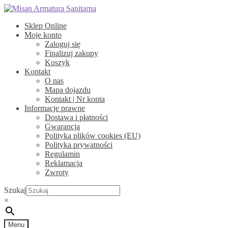
Przejdź
Przejdź
do
do
Sklep Online
nawigacji
treści
Moje konto
Zaloguj się
Finalizuj zakupy
Koszyk
Kontakt
O nas
Mapa dojazdu
Kontakt | Nr konta
Informacje prawne
Dostawa i płatności
Gwarancja
Polityka plików cookies (EU)
Polityka prywatności
Regulamin
Reklamacja
Zwroty
Szukaj
×
Menu