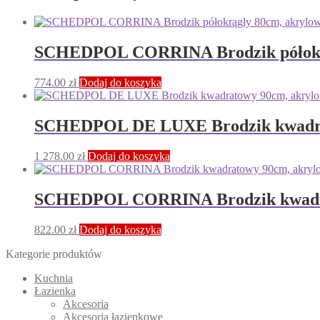
SCHEDPOL CORRINA Brodzik półokrą
774.00
zł
Dodaj do koszyka
SCHEDPOL DE LUXE Brodzik kwadrat
1 278.00
zł
Dodaj do koszyka
SCHEDPOL CORRINA Brodzik kwadrat
822.00
zł
Dodaj do koszyka
Kategorie produktów
Kuchnia
Łazienka
Akcesoria
Akcesoria łazienkowe