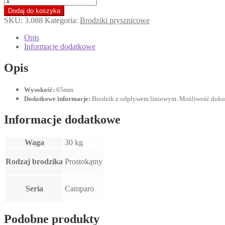
SCHEDPOL
Dodaj do koszyka
CAMPARO
SKU:
3.088
Kategoria:
Brodziki prysznicowe
Brodzik
prostokątny
Opis
80x120cm
Informacje dodatkowe
z
odpływem
Opis
liniowym,
akrylowy
3.088
Wysokość:
65mm
Dodatkowe informacje:
Brodzik z odpływem liniowym. Możliwość dokup
Informacje dodatkowe
Waga
30 kg
Rodzaj brodzika
Prostokątny
Seria
Camparo
Podobne produkty