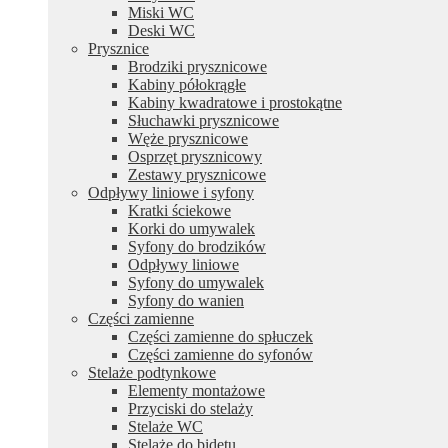
Miski WC
Deski WC
Prysznice
Brodziki prysznicowe
Kabiny półokrągłe
Kabiny kwadratowe i prostokątne
Słuchawki prysznicowe
Węże prysznicowe
Osprzęt prysznicowy
Zestawy prysznicowe
Odpływy liniowe i syfony
Kratki ściekowe
Korki do umywalek
Syfony do brodzików
Odpływy liniowe
Syfony do umywalek
Syfony do wanien
Części zamienne
Części zamienne do spłuczek
Części zamienne do syfonów
Stelaże podtynkowe
Elementy montażowe
Przyciski do stelaży
Stelaże WC
Stelaże do bidetu