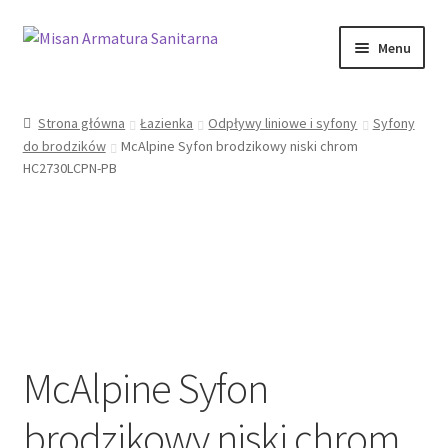
Przejdź
Przejdź
Menu
do
do
nawigacji
treści
Sklep Online
Strona główna
Łazienka
Odpływy liniowe i syfony
Syfony
do brodzików
McAlpine Syfon brodzikowy niski chrom
Moje konto
HC2730LCPN-PB
Kontakt
Informacje prawne
McAlpine Syfon
brodzikowy niski chrom