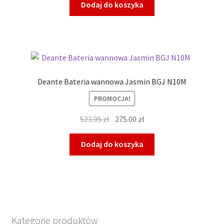
Dodaj do koszyka
Deante Bateria wannowa Jasmin BGJ N10M
PROMOCJA!
Pierwotna
Aktualna
523.95
zł
275.00
zł
cena
cena
wynosiła:
wynosi:
Dodaj do koszyka
523.95 zł.
275.00 zł.
Kategorie produktów