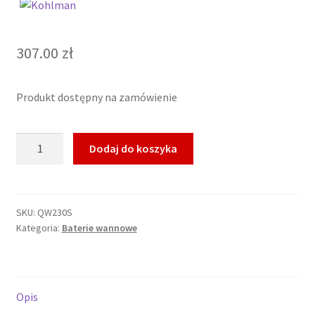
307.00
zł
Produkt dostępny na zamówienie
ilość
Dodaj do koszyka
KOHLMAN
Wylewka
wannowa
19cm,
SKU:
QW230S
Kategoria:
Baterie wannowe
chrom
QW230S
Opis