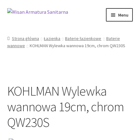
Przejdź
Przejdź
Menu
do
do
nawigacji
treści
Sklep Online
Strona główna
Łazienka
Baterie łazienkowe
Baterie
wannowe
KOHLMAN Wylewka wannowa 19cm, chrom QW230S
Moje konto
Kontakt
Informacje prawne
KOHLMAN Wylewka
wannowa 19cm, chrom
QW230S