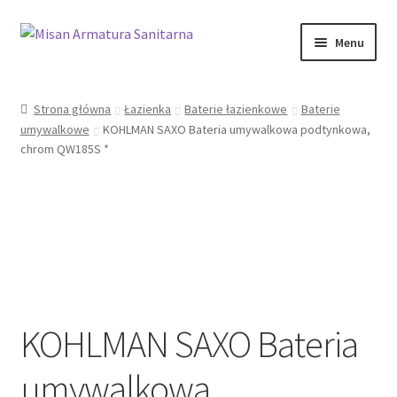
Przejdź
Przejdź
Menu
do
do
nawigacji
treści
Sklep Online
Strona główna
Łazienka
Baterie łazienkowe
Baterie
umywalkowe
KOHLMAN SAXO Bateria umywalkowa podtynkowa,
Moje konto
chrom QW185S *
Kontakt
Informacje prawne
KOHLMAN SAXO Bateria
umywalkowa