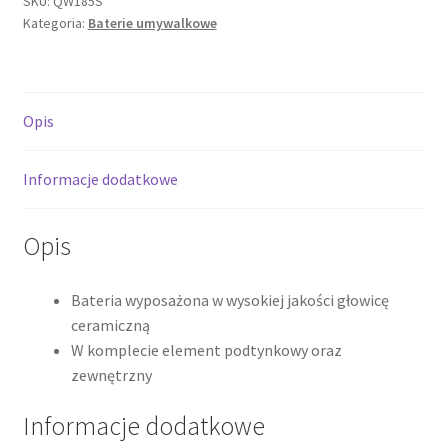
SKU:
QW185S
Kategoria:
Baterie umywalkowe
podtynkowa,
chrom
QW185S
*
Opis
Informacje dodatkowe
Opis
Bateria wyposażona w wysokiej jakości głowicę
ceramiczną
W komplecie element podtynkowy oraz
zewnętrzny
Informacje dodatkowe