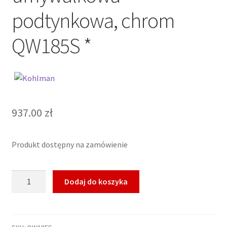
podtynkowa, chrom
QW185S *
937.00
zł
Produkt dostępny na zamówienie
ilość
Dodaj do koszyka
KOHLMAN
SAXO
Bateria
umywalkowa