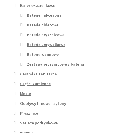
Baterie łazienkowe
Baterie - akcesoria
Baterie bidetowe
Baterie prysznicowe
Baterie umywalkowe
Baterie wannowe
Zestawy prysznicowe z baterią
Ceramika sanitarna
Części zamienne
Meble
Odpływy liniowe i syfony
Prysznice
Stelaże podtynkowe
Wanny