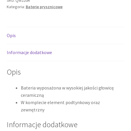
SKU:
QW220R
Kategoria:
Baterie prysznicowe
podtynkowa,
chrom
QW220R
*
Opis
Informacje dodatkowe
Opis
Bateria wyposażona w wysokiej jakości głowicę
ceramiczną
W komplecie element podtynkowy oraz
zewnętrzny
Informacje dodatkowe