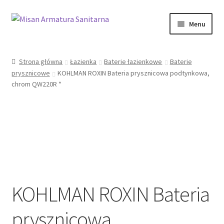
Przejdź
Przejdź
Menu
do
do
nawigacji
treści
Sklep Online
Strona główna
Łazienka
Baterie łazienkowe
Baterie
prysznicowe
KOHLMAN ROXIN Bateria prysznicowa podtynkowa,
Moje konto
chrom QW220R *
Kontakt
Informacje prawne
KOHLMAN ROXIN Bateria
prysznicowa