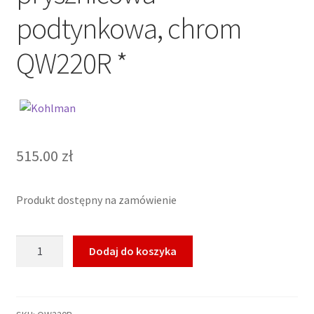
podtynkowa, chrom
QW220R *
515.00
zł
Produkt dostępny na zamówienie
ilość
Dodaj do koszyka
KOHLMAN
ROXIN
Bateria
prysznicowa