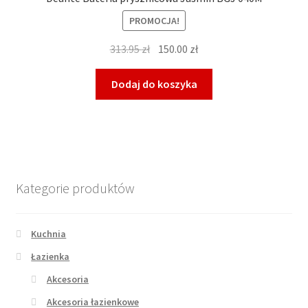
PROMOCJA!
Pierwotna
Aktualna
313.95
zł
150.00
zł
cena
cena
wynosiła:
wynosi:
Dodaj do koszyka
313.95 zł.
150.00 zł.
Kategorie produktów
Kuchnia
Łazienka
Akcesoria
Akcesoria łazienkowe