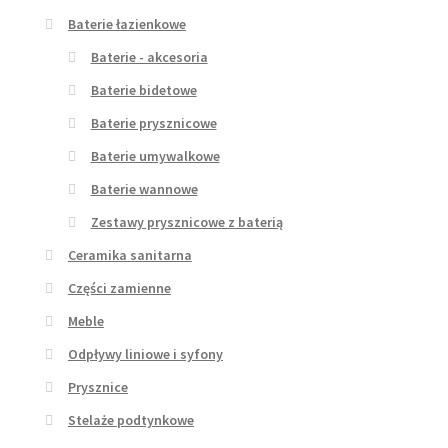
Baterie łazienkowe
Baterie - akcesoria
Baterie bidetowe
Baterie prysznicowe
Baterie umywalkowe
Baterie wannowe
Zestawy prysznicowe z baterią
Ceramika sanitarna
Części zamienne
Meble
Odpływy liniowe i syfony
Prysznice
Stelaże podtynkowe