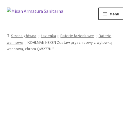
Przejdź
Przejdź
Menu
do
do
nawigacji
treści
Sklep Online
Strona główna
Łazienka
Baterie łazienkowe
Baterie
wannowe
KOHLMAN NEXEN Zestaw prysznicowy z wylewką
Moje konto
wannową, chrom QW277U *
Kontakt
Informacje prawne