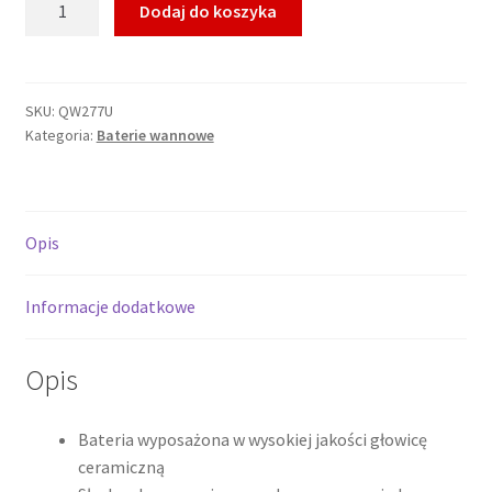
Dodaj do koszyka
KOHLMAN
NEXEN
Zestaw
prysznicowy
SKU:
QW277U
Kategoria:
Baterie wannowe
z
wylewką
wannową,
chrom
Opis
QW277U
*
Informacje dodatkowe
Opis
Bateria wyposażona w wysokiej jakości głowicę
ceramiczną