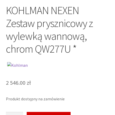
KOHLMAN NEXEN
Zestaw prysznicowy z
wylewką wannową,
chrom QW277U *
2 546.00
zł
Produkt dostępny na zamówienie
ilość