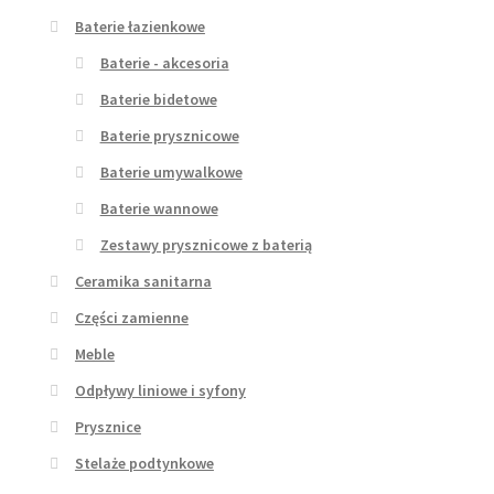
Baterie łazienkowe
Baterie - akcesoria
Baterie bidetowe
Baterie prysznicowe
Baterie umywalkowe
Baterie wannowe
Zestawy prysznicowe z baterią
Ceramika sanitarna
Części zamienne
Meble
Odpływy liniowe i syfony
Prysznice
Stelaże podtynkowe