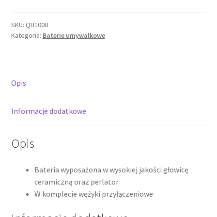
Bateria
umywalkowa,
SKU:
QB100U
Kategoria:
Baterie umywalkowe
chrom
QB100U
*
Opis
Informacje dodatkowe
Opis
Bateria wyposażona w wysokiej jakości głowicę
ceramiczną oraz perlator
W komplecie wężyki przyłączeniowe